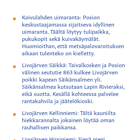
Koivulahden uimaranta: Posion
keskustaajamassa sijaitseva idyllinen
uimaranta. Täältä löytyy tulipaikka,
pukukopit sekä kuivakäymälät.
Huomioithan, että metsäpalovaroituksen
aikaan tulenteko on kielletty.
Livojärven Säikkä: Taivalkosken ja Posion
välinen seututie 863 kulkee Livojärven
poikki kapean Säikänsalmen yli.
Säikänsalmea kutsutaan Lapin Rivieraksi,
eikä suotta. Kesällä kohteessa palvelee
rantakahvila ja jäätelökioski.
Livojärven Kellinniemi: Tältä kauniilta
hiekkarannalta jokainen löytää oman
rauhallisen paikkansa.
Livojärven Hirsiniemi: Sievä pieni