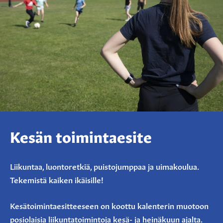
Kesän toimintaesite
Liikuntaa, luontoretkiä, puistojumppaa ja uimakoulua.
Tekemistä kaiken ikäisille!
Kesätoimintaesitteeseen on koottu kalenterin muotoon
posiolaisia liikuntatoimintoja kesä- ja heinäkuun ajalta.