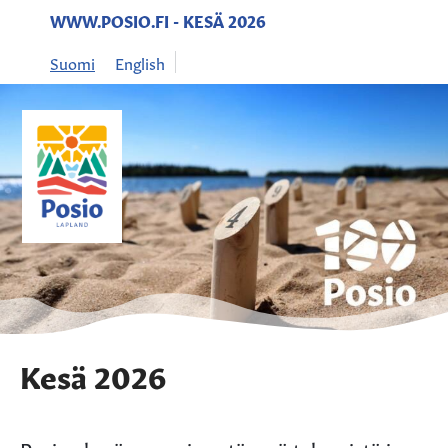
Siirry sisältöön
WWW.POSIO.FI - KESÄ 2026
Suomi
English
Kaupungin
logo
Kesä 2026