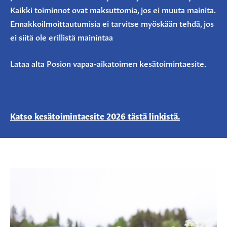
Kaikki toiminnot ovat maksuttomia, jos ei muuta mainita.
Ennakkoilmoittautumisia ei tarvitse myöskään tehdä, jos
ei siitä ole erillistä mainintaa
Lataa alta Posion vapaa-aikatoimen kesätoimintaesite.
Katso kesätoimintaesite 2026 tästä linkistä.