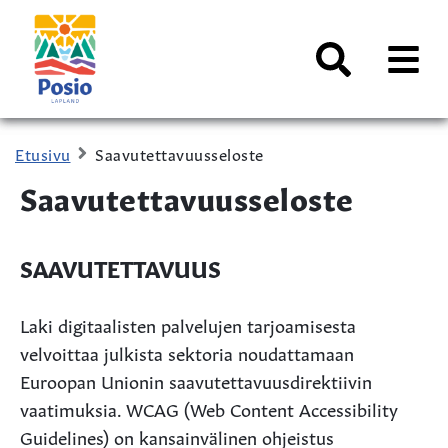
Siirry sisältöön
Kaupungin
logo
AVAA
VALI
Haku
Etusivu
Saavutettavuusseloste
Saavutettavuusseloste
SAAVUTETTAVUUS
Laki digitaalisten palvelujen tarjoamisesta
velvoittaa julkista sektoria noudattamaan
Euroopan Unionin saavutettavuusdirektiivin
vaatimuksia. WCAG (Web Content Accessibility
Guidelines) on kansainvälinen ohjeistus