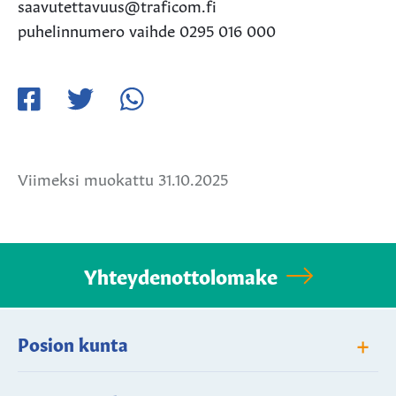
saavutettavuus@traficom.fi
puhelinnumero vaihde 0295 016 000
Jaa
Jaa
Jaa
Facebookissa
Twitterissä
WhatsApissa
Viimeksi muokattu 31.10.2025
Yhteydenottolomake
+
Posion kunta