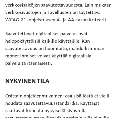
verkkosisältöjen saavutettavuudesta. Lain mukaan
verkkosivustojen ja sovellusten on täytettävä
WCAG 2.1 -ohjeistuksen A- ja AA-tason kriteerit.
Saavutettavat digitaaliset palvelut ovat
helppokäyttöisiä kaikille käyttäjille. Kun
saavutettavuus on huomioitu, mahdollisimman
monet ihmiset voivat käyttää digitaalisia
palveluita itsenäisesti.
NYKYINEN TILA
Osittain ohjeidenmukainen: osa sisällöstä ei vielä
noudata saavutettavuusstandardia. Käyttäjät
saattavat kohdata nykyisellä sivustolla
saavutettavuuteen liittyviä ongelmia, sillä sivuille