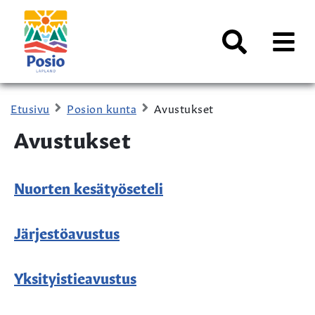
Siirry sisältöön
Kaupungin
logo
AVAA
VALI
Haku
Etusivu
Posion kunta
Avustukset
Avustukset
Nuorten kesätyöseteli
Järjestöavustus
Yksityistieavustus