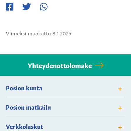
Jaa
Jaa
Jaa
Facebookissa
Twitterissä
WhatsApissa
Viimeksi muokattu 8.1.2025
Yhteydenottolomake
+
Posion kunta
+
Posion matkailu
+
Verkkolaskut