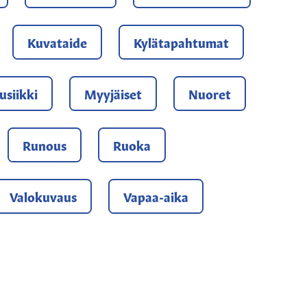
Kuvataide
Kylätapahtumat
siikki
Myyjäiset
Nuoret
Runous
Ruoka
Valokuvaus
Vapaa-aika