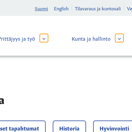
Suomi
English
Tilavaraus ja kuntosali
V
Yrittäjyys ja työ
Kunta ja hallinto
AVAA
AVAA
TAI
TAI
SULJE
SULJE
ALAVALIKKO
ALAVA
a
iset tapahtumat
Historia
Hyvinvointi