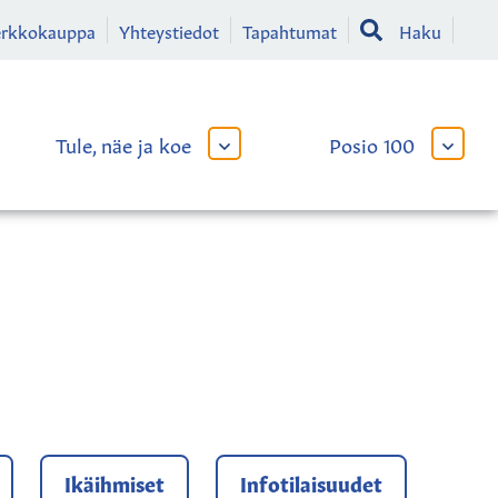
erkkokauppa
Yhteystiedot
Tapahtumat
Haku
Tule, näe ja koe
Posio 100
AVAA
AVAA
TAI
TAI
SULJE
SULJE
LIKKO
ALAVALIKKO
ALAVA
Ikäihmiset
Infotilaisuudet