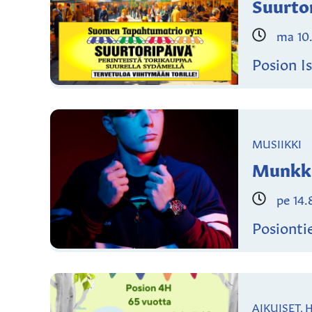
Suurtor
ma 10
Posion Is
MUSIIKKI
Munkk
pe 14.
Posionti
AIKUISET,