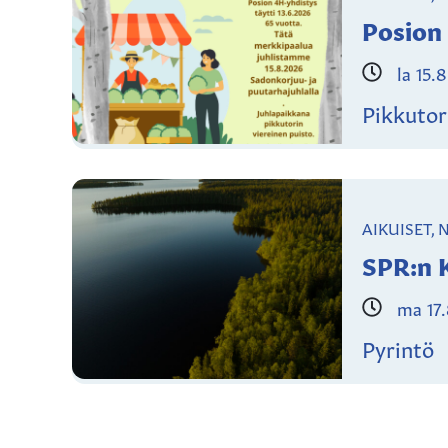
Posion
la 15.
Pikkutor
AIKUISET,
SPR:n K
ma 17
Pyrintö