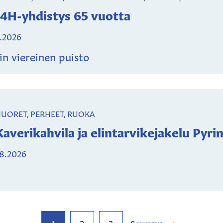
 4H-yhdistys 65 vuotta
8.2026
in viereinen puisto
 NUORET, PERHEET, RUOKA
averikahvila ja elintarvikejakelu Pyri
.8.2026
1
2
3
Seuraava