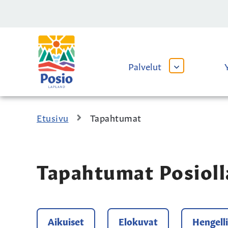
Siirry sisältöön
Kaupungin
logo
Palvelut
AVAA
TAI
SULJE
ALAVALIKKO
Etusivu
Tapahtumat
Tapahtumat Posioll
Aikuiset
Elokuvat
Hengell