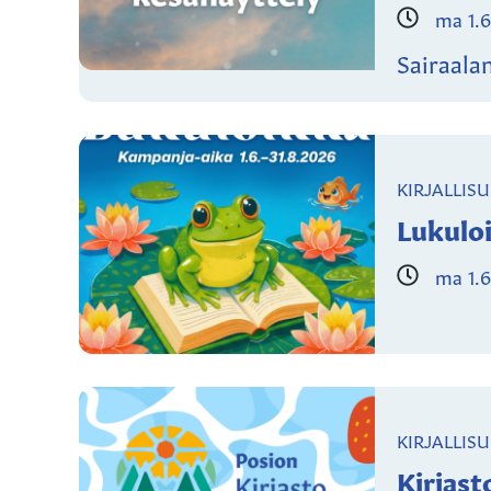
ma 1.6
Sairaala
KIRJALLIS
Lukuloi
ma 1.6
KIRJALLIS
Kirjast