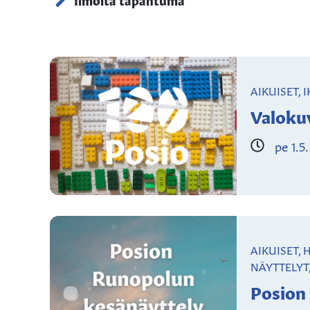
AIKUISET, 
Valokuv
pe 1.5.
AIKUISET, 
NÄYTTELYT
Posion