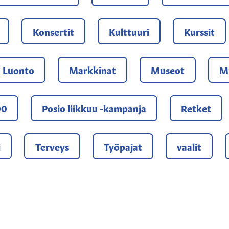
Konsertit
Kulttuuri
Kurssit
Luonto
Markkinat
Museot
Mu
00
Posio liikkuu -kampanja
Retket
i
Terveys
Työpajat
vaalit