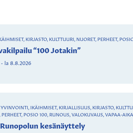
IKÄIHMISET, KIRJASTO, KULTTUURI, NUORET, PERHEET, POS
akilpailu “100 Jotakin”
-
la 8.8.2026
HYVINVOINTI, IKÄIHMISET, KIRJALLISUUS, KIRJASTO, KUL
, PERHEET, POSIO 100, RUNOUS, VALOKUVAUS, VAPAA-AIK
 Runopolun kesänäyttely