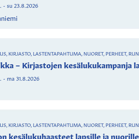
.
-
su 23.8.2026
nniemi
UUS, KIRJASTO, LASTENTAPAHTUMA, NUORET, PERHEET, RU
kka – Kirjastojen kesälukukampanja laps
.
-
ma 31.8.2026
UUS, KIRJASTO, LASTENTAPAHTUMA, NUORET, PERHEET, RU
on kesälukuhaasteet lapsille ja nuorille