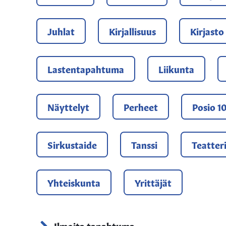
Juhlat
Kirjallisuus
Kirjasto
Lastentapahtuma
Liikunta
Näyttelyt
Perheet
Posio 1
Sirkustaide
Tanssi
Teatter
Yhteiskunta
Yrittäjät
Ilmoita tapahtuma