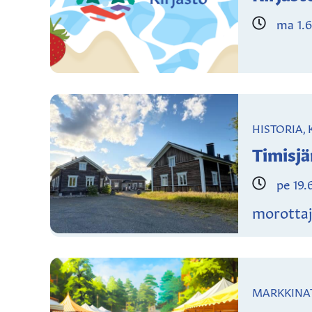
ma 1.6
HISTORIA,
Timisjä
pe 19.
morottaj
MARKKINAT