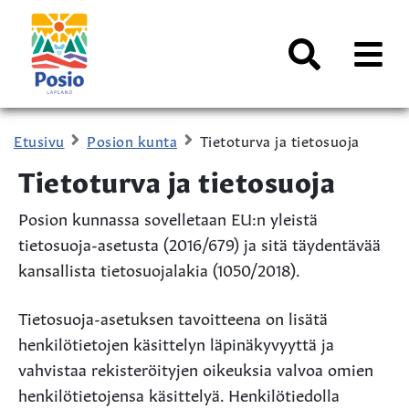
Siirry sisältöön
Kaupungin
logo
AVAA
VALI
Haku
Etusivu
Posion kunta
Tietoturva ja tietosuoja
Tietoturva ja tietosuoja
Posion kunnassa sovelletaan EU:n yleistä
tietosuoja-asetusta (2016/679) ja sitä täydentävää
kansallista tietosuojalakia (1050/2018).
Tietosuoja-asetuksen tavoitteena on lisätä
henkilötietojen käsittelyn läpinäkyvyyttä ja
vahvistaa rekisteröityjen oikeuksia valvoa omien
henkilötietojensa käsittelyä. Henkilötiedolla