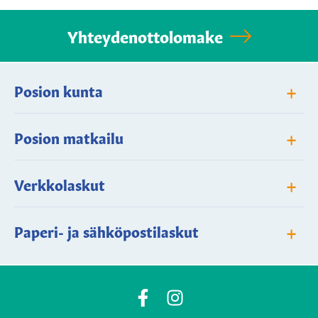
Yhteydenottolomake
+
Posion kunta
+
Posion matkailu
+
Verkkolaskut
+
Paperi- ja sähköpostilaskut
Posio
Posio