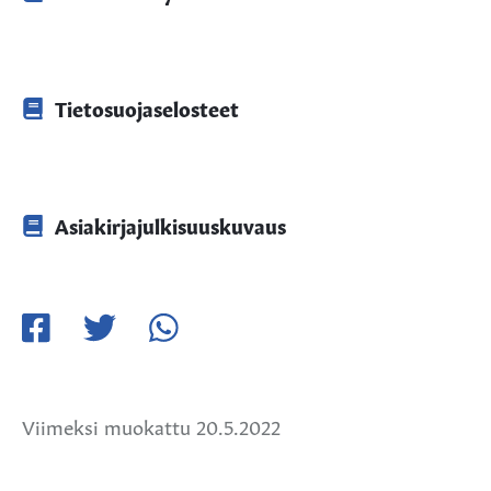
Tietosuojaselosteet
Asiakirjajulkisuuskuvaus
Jaa
Jaa
Jaa
Facebookissa
Twitterissä
WhatsApissa
Viimeksi muokattu 20.5.2022