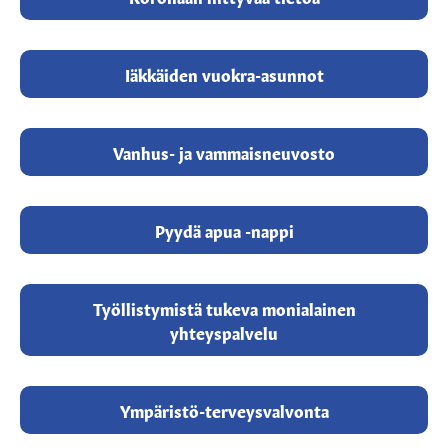
Iäkkäiden vuokra-asunnot
Vanhus- ja vammaisneuvosto
Pyydä apua -nappi
Työllistymistä tukeva monialainen
yhteyspalvelu
Ympäristö-terveysvalvonta