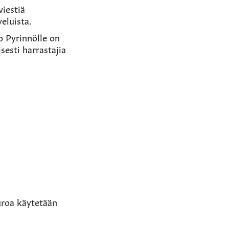
viestiä
veluista.
o Pyrinnölle on
sesti harrastajia
uroa käytetään