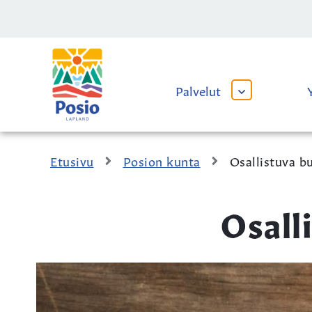
Siirry sisältöön
Kaupungin
logo
Palvelut
AVAA
TAI
SULJE
ALAVALIKKO
Etusivu
Posion kunta
Osallistuva b
Osall