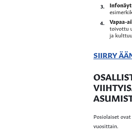
Infonäyt
esimerkik
Vapaa-ai
toivottu 
ja kulttuu
SIIRRY Ä
OSALLIS
VIIHTYI
ASUMIS
Posiolaiset ovat
vuosittain.