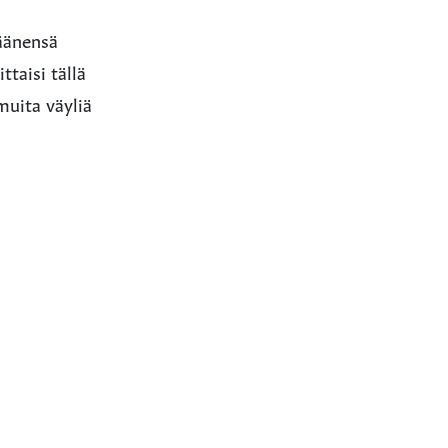
 äänensä
taisi tällä
muita väyliä