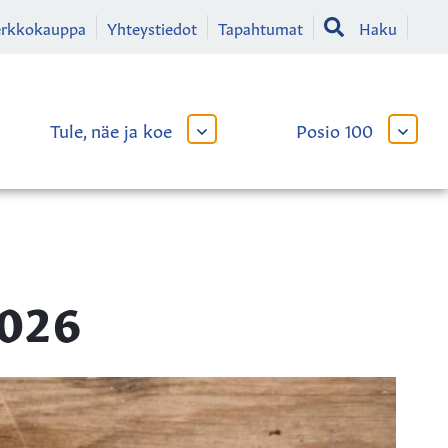
erkkokauppa
Yhteystiedot
Tapahtumat
Haku
Tule, näe ja koe
Posio 100
AVAA
AVAA
TAI
TAI
SULJE
SULJE
LIKKO
ALAVALIKKO
ALAVA
2026