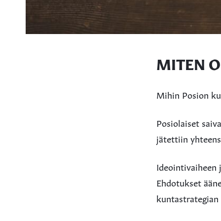
MITEN O
Mihin Posion ku
Posiolaiset saiv
jätettiin yhteen
Ideointivaiheen 
Ehdotukset äänes
kuntastrategian 