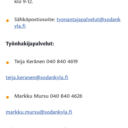
klo 9-12.
Sähköpostiosoite:
tyonantajapalvelut@sodank
yla.fi
Työnhakijapalvelut:
Teija Keränen 040 840 4619
teija.keranen@sodankyla.fi
Markku Mursu 040 840 4626
markku.mursu@sodankyla.fi