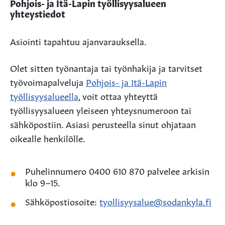
Pohjois- ja Itä-Lapin työllisyysalueen
yhteystiedot
Asiointi tapahtuu ajanvarauksella.
Olet sitten työnantaja tai työnhakija ja tarvitset
työvoimapalveluja
Pohjois- ja Itä-Lapin
työllisyysalueella
, voit ottaa yhteyttä
työllisyysalueen yleiseen yhteysnumeroon tai
sähköpostiin. Asiasi perusteella sinut ohjataan
oikealle henkilölle.
Puhelinnumero 0400 610 870 palvelee arkisin
klo 9–15.
Sähköpostiosoite:
tyollisyysalue@sodankyla.fi