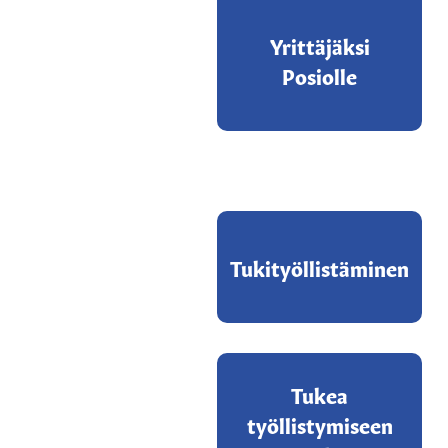
Yrittäjäksi
Posiolle
Tukityöllistäminen
Tukea
työllistymiseen