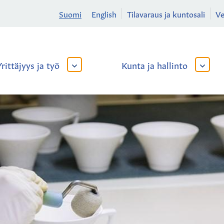
Suomi
English
Tilavaraus ja kuntosali
V
Yrittäjyys ja työ
Kunta ja hallinto
AVAA
AVAA
TAI
TAI
SULJE
SULJE
ALAVALIKKO
ALAVA