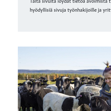
Tältä sivulta löydät tietoa avoimista t
hyödyllisiä sivuja työnhakijoille ja yr