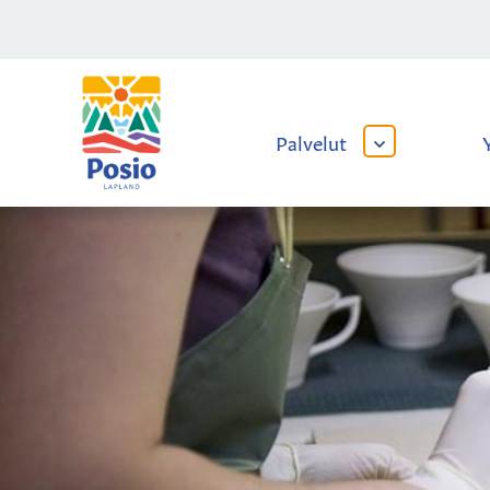
Siirry sisältöön
Kaupungin
logo
Palvelut
AVAA
TAI
SULJE
ALAVALIKKO