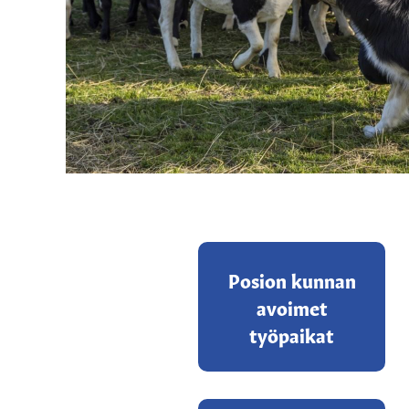
Posion kunnan
avoimet
työpaikat