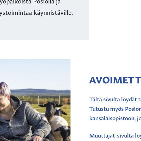
yöpaikoista Posiolla ja
itystoimintaa käynnistäville.
AVOIMET T
Tältä sivulta löydät 
Tutustu myös Posion
kansalaisopistoon, j
Muuttajat-sivulta lö