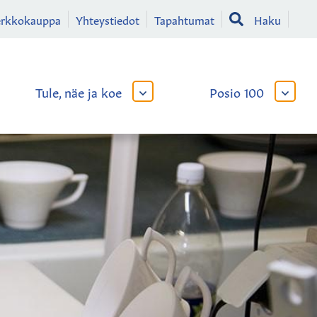
erkkokauppa
Yhteystiedot
Tapahtumat
Haku
Tule, näe ja koe
Posio 100
AVAA
AVAA
TAI
TAI
SULJE
SULJE
LIKKO
ALAVALIKKO
ALAVA