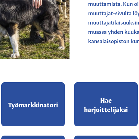
muuttamista. Kun ol
muuttajat-sivulta l
muuttajatilaisuuksii
muassa yhden kuukau
kansalaisopiston kur
Hae
Työmarkkinatori
harjoittelijaksi