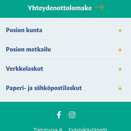
Yhteydenottolomake
+
Posion kunta
+
Posion matkailu
+
Verkkolaskut
+
Paperi- ja sähköpostilaskut
Posio
Posio
Municipality's
Municipality's
Tietoturva &
Evästekäytännöt