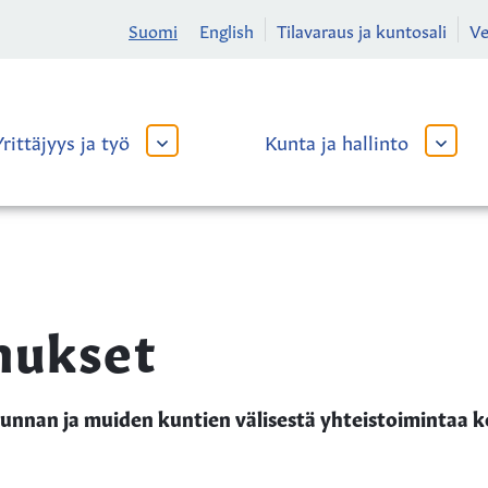
Suomi
English
Tilavaraus ja kuntosali
V
Yrittäjyys ja työ
Kunta ja hallinto
AVAA
AVAA
TAI
TAI
SULJE
SULJE
ALAVALIKKO
ALAVA
mukset
kunnan ja muiden kuntien välisestä yhteistoimintaa k