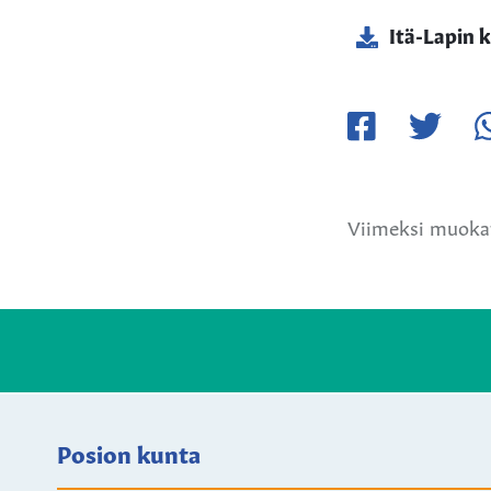
Itä-Lapin 
Jaa
Jaa
Ja
Facebookissa
Twitteriss
W
Viimeksi muokat
Posion kunta