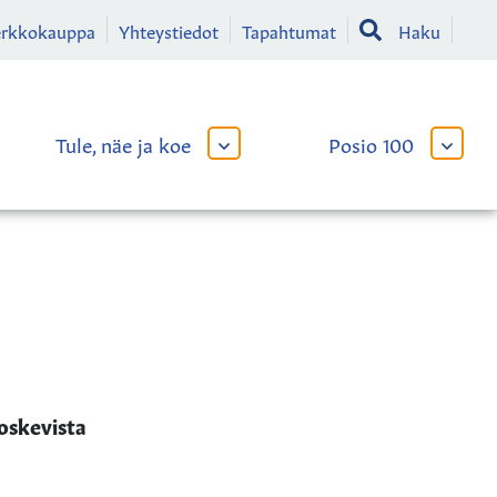
erkkokauppa
Yhteystiedot
Tapahtumat
Haku
Tule, näe ja koe
Posio 100
AVAA
AVAA
TAI
TAI
SULJE
SULJE
LIKKO
ALAVALIKKO
ALAVA
oskevista