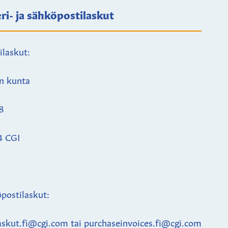
ri- ja sähköpostilaskut
ilaskut:
n kunta
8
4 CGI
postilaskut:
askut.fi@cgi.com tai purchaseinvoices.fi@cgi.com