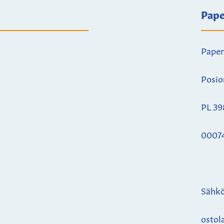
Pape
Paper
Posio
PL 39
0007
Sähkö
ostol