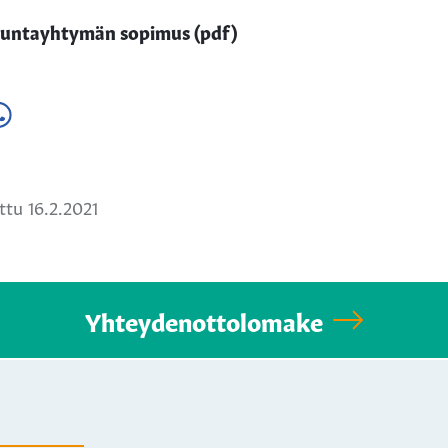
kuntayhtymän sopimus (pdf)
a
ä
hatsApissa
tu 16.2.2021
Yhteydenottolomake