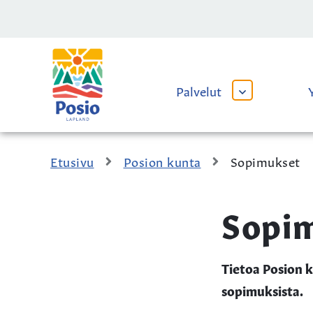
Siirry sisältöön
Kaupungin
logo
Palvelut
AVAA
TAI
SULJE
ALAVALIKKO
Etusivu
Posion kunta
Sopimukset
Sopi
Tietoa Posion 
sopimuksista.