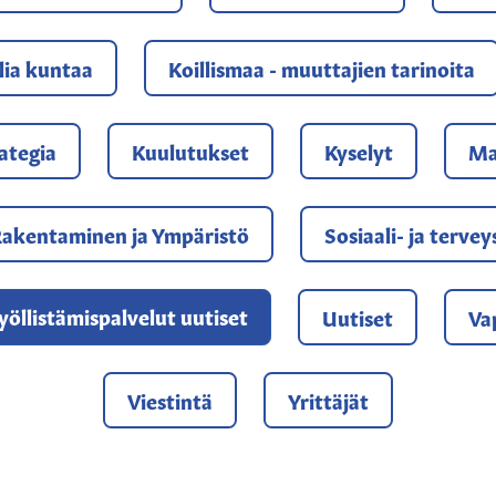
lia kuntaa
Koillismaa - muuttajien tarinoita
ategia
Kuulutukset
Kyselyt
Ma
akentaminen ja Ympäristö
Sosiaali- ja terve
yöllistämispalvelut uutiset
Uutiset
Va
Viestintä
Yrittäjät