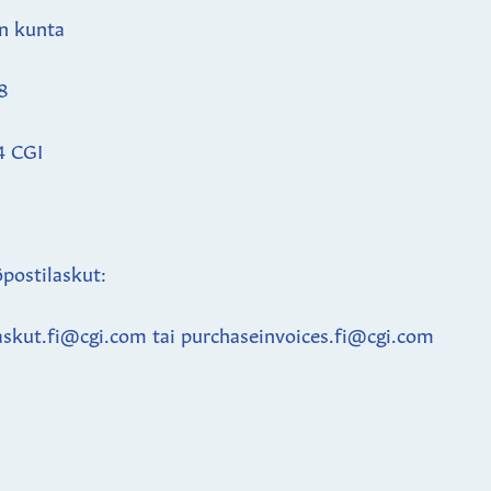
n kunta
8
4 CGI
postilaskut:
askut.fi@cgi.com tai purchaseinvoices.fi@cgi.com