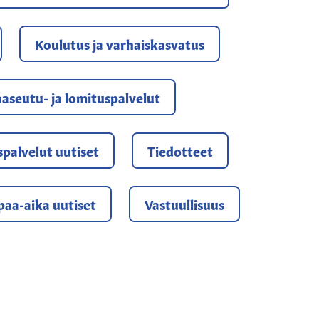
Koulutus ja varhaiskasvatus
aseutu- ja lomituspalvelut
yspalvelut uutiset
Tiedotteet
paa-aika uutiset
Vastuullisuus