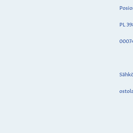
Posio
PL 39
0007
Sähkö
ostol