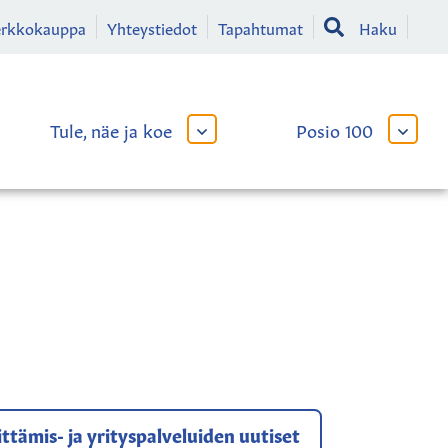
erkkokauppa
Yhteystiedot
Tapahtumat
Haku
Tule, näe ja koe
Posio 100
AVAA
AVAA
TAI
TAI
SULJE
SULJE
LIKKO
ALAVALIKKO
ALAVA
ttämis- ja yrityspalveluiden uutiset