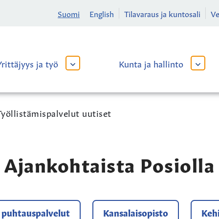
Suomi
English
Tilavaraus ja kuntosali
V
Yrittäjyys ja työ
Kunta ja hallinto
AVAA
AVAA
TAI
TAI
SULJE
SULJE
ALAVALIKKO
ALAVA
Työllistämispalvelut uutiset
Ajankohtaista Posiolla
a puhtauspalvelut
Kansalaisopisto
Kehi