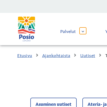
Siirry sisältöön
Kaupungin
logo
Palvelut
AVAA
TAI
SULJE
ALAVALIKKO
Etusivu
Ajankohtaista
Uutiset
Asuminen uutiset
Ateria- j