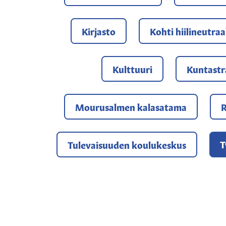
Kirjasto
Kohti hiilineutraa
Kulttuuri
Kuntastr
Mourusalmen kalasatama
R
T
Tulevaisuuden koulukeskus