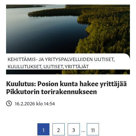
KEHITTÄMIS- JA YRITYSPALVELUIDEN UUTISET,
KUULUTUKSET, UUTISET, YRITTÄJÄT
Kuulutus: Posion kunta hakee yrittäjää
Pikkutorin torirakennukseen
16.2.2026 klo 14:54
1
2
3
11
…