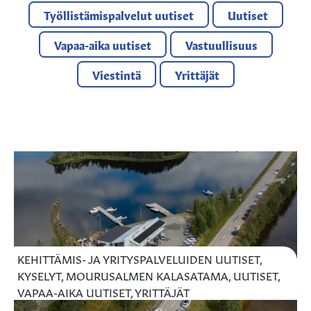
Työllistämispalvelut uutiset
Uutiset
Vapaa-aika uutiset
Vastuullisuus
Viestintä
Yrittäjät
KEHITTÄMIS- JA YRITYSPALVELUIDEN UUTISET,
KYSELYT, MOURUSALMEN KALASATAMA, UUTISET,
VAPAA-AIKA UUTISET, YRITTÄJÄT