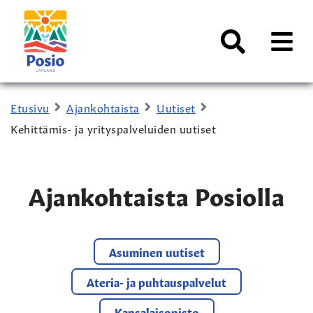
Siirry sisältöön
Kaupungin
logo
AVAA
VALI
Haku
Etusivu
Ajankohtaista
Uutiset
Kehittämis- ja yrityspalveluiden uutiset
Ajankohtaista Posiolla
Asuminen uutiset
Ateria- ja puhtauspalvelut
Kansalaisopisto