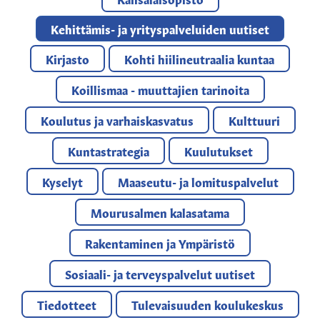
Kehittämis- ja yrityspalveluiden uutiset
Kirjasto
Kohti hiilineutraalia kuntaa
Koillismaa - muuttajien tarinoita
Koulutus ja varhaiskasvatus
Kulttuuri
Kuntastrategia
Kuulutukset
Kyselyt
Maaseutu- ja lomituspalvelut
Mourusalmen kalasatama
Rakentaminen ja Ympäristö
Sosiaali- ja terveyspalvelut uutiset
Tiedotteet
Tulevaisuuden koulukeskus