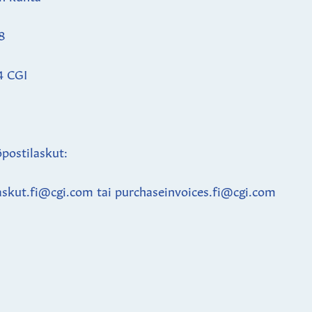
8
4 CGI
postilaskut:
askut.fi@cgi.com tai purchaseinvoices.fi@cgi.com