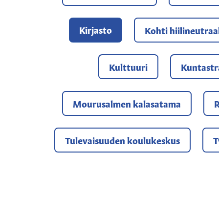
Kirjasto
Kohti hiilineutraa
Kulttuuri
Kuntastr
Mourusalmen kalasatama
R
Tulevaisuuden koulukeskus
T