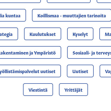
lia kuntaa
Koillismaa - muuttajien tarinoita
ategia
Kuulutukset
Kyselyt
Ma
akentaminen ja Ympäristö
Sosiaali- ja terve
yöllistämispalvelut uutiset
Uutiset
Va
Viestintä
Yrittäjät