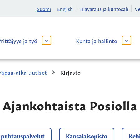
Suomi
English
Tilavaraus ja kuntosali
V
Yrittäjyys ja työ
Kunta ja hallinto
AVAA
AVAA
TAI
TAI
SULJE
SULJE
ALAVALIKKO
ALAVA
Vapaa-aika uutiset
Kirjasto
Ajankohtaista Posiolla
a puhtauspalvelut
Kansalaisopisto
Kehi