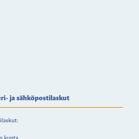
ri- ja sähköpostilaskut
ilaskut:
n kunta