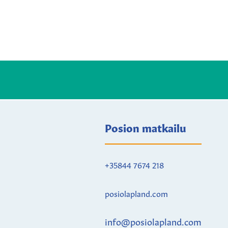
Posion matkailu
+35844 7674 218
posiolapland.com
info@posiolapland.com