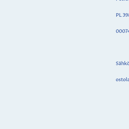
PL 39
0007
Sähkö
ostol