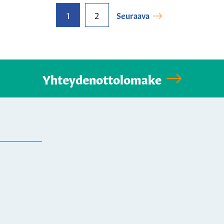
1
2
Seuraava
Yhteydenottolomake