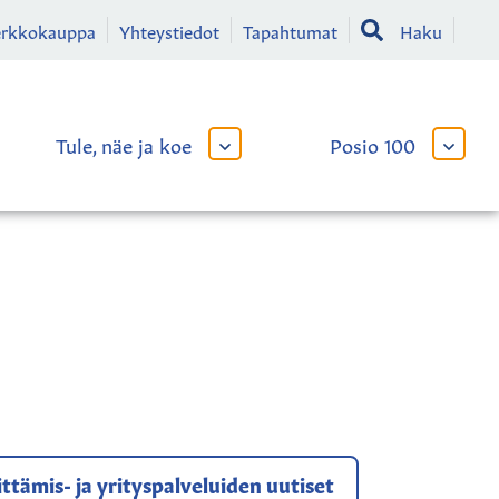
erkkokauppa
Yhteystiedot
Tapahtumat
Haku
Tule, näe ja koe
Posio 100
AVAA
AVAA
TAI
TAI
SULJE
SULJE
LIKKO
ALAVALIKKO
ALAVA
ttämis- ja yrityspalveluiden uutiset