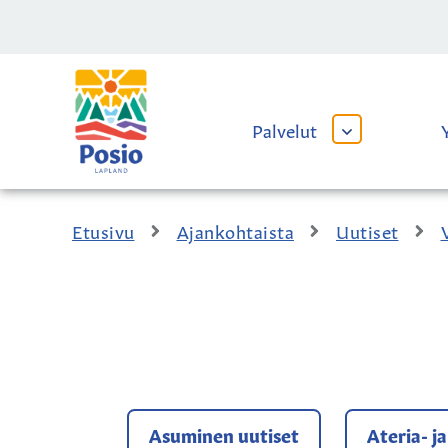
Siirry sisältöön
Kaupungin
logo
Palvelut
AVAA
TAI
SULJE
ALAVALIKKO
Etusivu
Ajankohtaista
Uutiset
Asuminen uutiset
Ateria- j