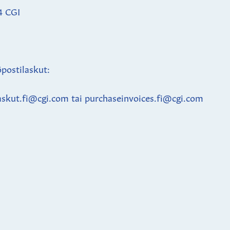
4 CGI
postilaskut:
askut.fi@cgi.com tai purchaseinvoices.fi@cgi.com