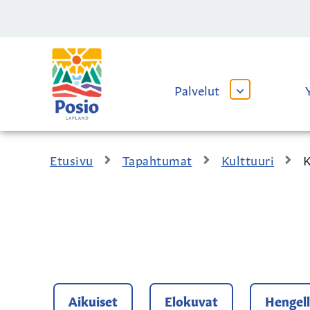
Siirry sisältöön
Kaupungin
logo
Palvelut
AVAA
TAI
SULJE
ALAVALIKKO
Etusivu
Tapahtumat
Kulttuuri
K
Aikuiset
Elokuvat
Hengell