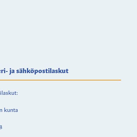
ri- ja sähköpostilaskut
ilaskut:
n kunta
8