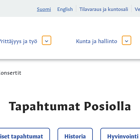
Suomi
English
Tilavaraus ja kuntosali
V
Yrittäjyys ja työ
Kunta ja hallinto
AVAA
AVAA
TAI
TAI
SULJE
SULJE
ALAVALIKKO
ALAVA
onsertit
Tapahtumat Posiolla
iset tapahtumat
Historia
Hyvinvointi