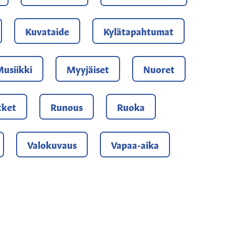
Kuvataide
Kylätapahtumat
usiikki
Myyjäiset
Nuoret
tket
Runous
Ruoka
Valokuvaus
Vapaa-aika