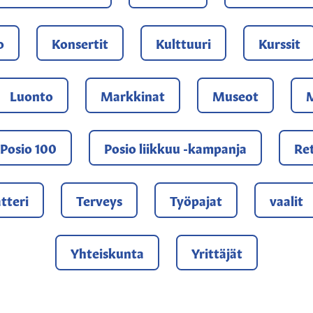
o
Konsertit
Kulttuuri
Kurssit
Luonto
Markkinat
Museot
M
Posio 100
Posio liikkuu -kampanja
Re
tteri
Terveys
Työpajat
vaalit
Yhteiskunta
Yrittäjät