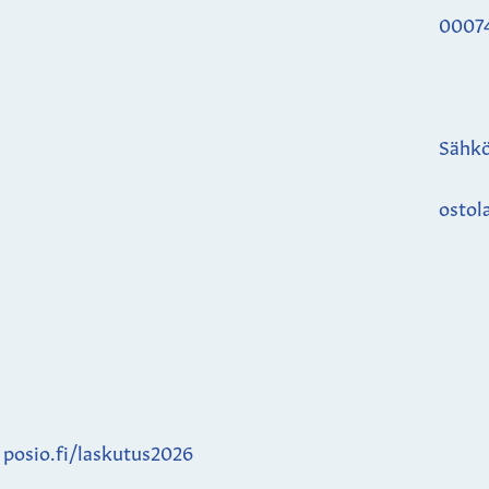
0007
Sähkö
ostol
:
posio.fi/laskutus2026