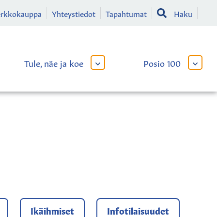
erkkokauppa
Yhteystiedot
Tapahtumat
Haku
Tule, näe ja koe
Posio 100
AVAA
AVAA
TAI
TAI
SULJE
SULJE
LIKKO
ALAVALIKKO
ALAVA
Ikäihmiset
Infotilaisuudet