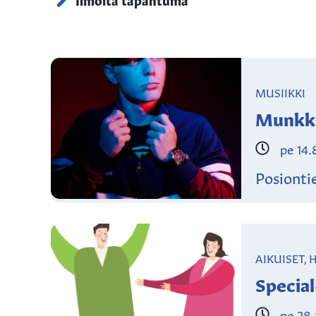
MUSIIKKI
Munkk
pe 14.
Posionti
AIKUISET, 
Special
pe 28