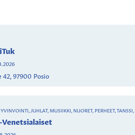
iTuk
8.2026
e 42, 97900 Posio
HYVINVOINTI, JUHLAT, MUSIIKKI, NUORET, PERHEET, TANSSI
-Venetsialaiset
.8.2026