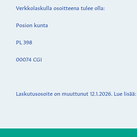
Verkkolaskulla osoitteena tulee olla:
Posion kunta
PL 398
00074 CGI
Laskutusosoite on muuttunut 12.1.2026. Lue lisää