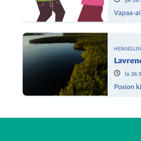
Vapaa-ai
HENGELLIS
Lavren
la 26.
Posion k