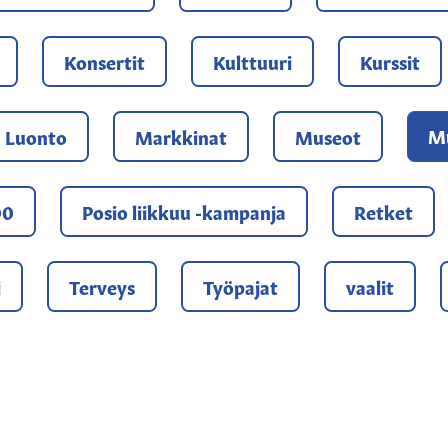
Konsertit
Kulttuuri
Kurssit
Mu
Luonto
Markkinat
Museot
00
Posio liikkuu -kampanja
Retket
i
Terveys
Työpajat
vaalit