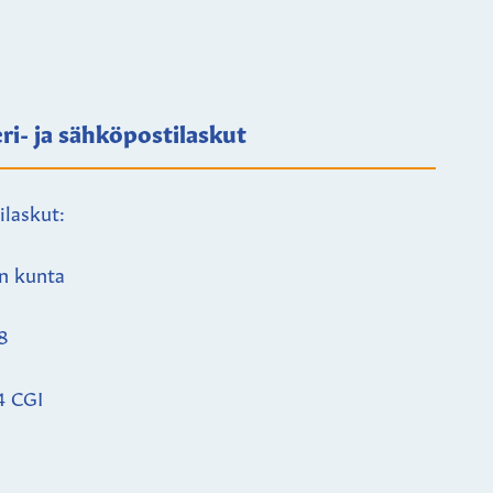
ri- ja sähköpostilaskut
ilaskut:
n kunta
8
4 CGI