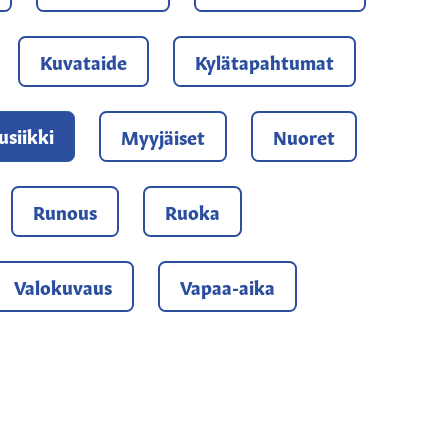
Kuvataide
Kylätapahtumat
siikki
Myyjäiset
Nuoret
Runous
Ruoka
Valokuvaus
Vapaa-aika