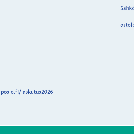
Sähkö
ostol
:
posio.fi/laskutus2026