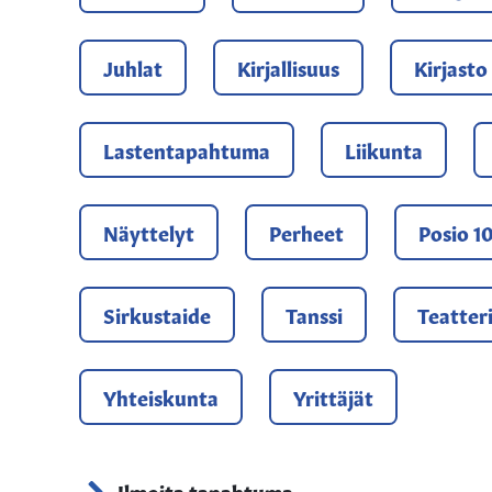
Juhlat
Kirjallisuus
Kirjasto
Lastentapahtuma
Liikunta
Näyttelyt
Perheet
Posio 1
Sirkustaide
Tanssi
Teatter
Yhteiskunta
Yrittäjät
Ilmoita tapahtuma