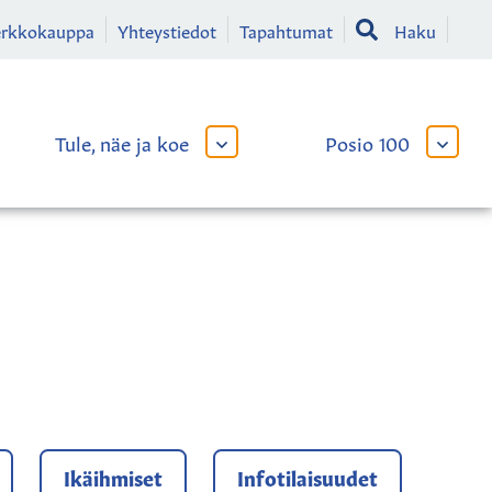
erkkokauppa
Yhteystiedot
Tapahtumat
Haku
Tule, näe ja koe
Posio 100
AVAA
AVAA
TAI
TAI
SULJE
SULJE
LIKKO
ALAVALIKKO
ALAVA
Ikäihmiset
Infotilaisuudet