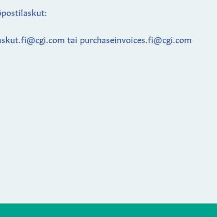
postilaskut:
askut.fi@cgi.com tai purchaseinvoices.fi@cgi.com