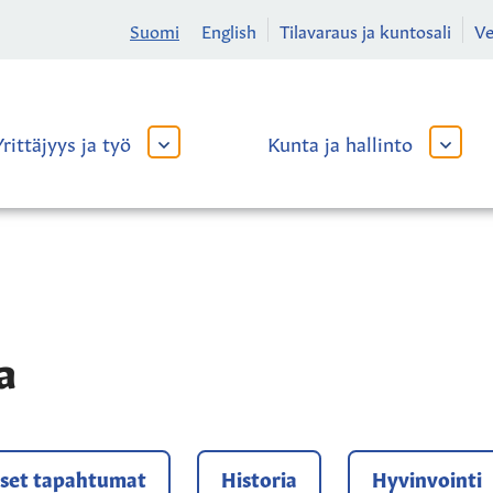
Suomi
English
Tilavaraus ja kuntosali
V
Yrittäjyys ja työ
Kunta ja hallinto
AVAA
AVAA
TAI
TAI
SULJE
SULJE
ALAVALIKKO
ALAVA
a
iset tapahtumat
Historia
Hyvinvointi