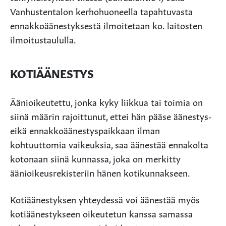
Vanhustentalon kerhohuoneella tapahtuvasta
ennakkoäänestyksestä ilmoitetaan ko. laitosten
ilmoitustaululla.
KOTIÄÄNESTYS
Äänioikeutettu, jonka kyky liikkua tai toimia on
siinä määrin rajoittunut, ettei hän pääse äänestys-
eikä ennakkoäänestyspaikkaan ilman
kohtuuttomia vaikeuksia, saa äänestää ennakolta
kotonaan siinä kunnassa, joka on merkitty
äänioikeusrekisteriin hänen kotikunnakseen.
Kotiäänestyksen yhteydessä voi äänestää myös
kotiäänestykseen oikeutetun kanssa samassa