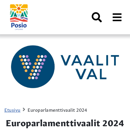
Siirry sisältöön
Kaupungin
logo
AVAA
VALI
Haku
Etusivu
Europarlamenttivaalit 2024
Europarlamenttivaalit 2024