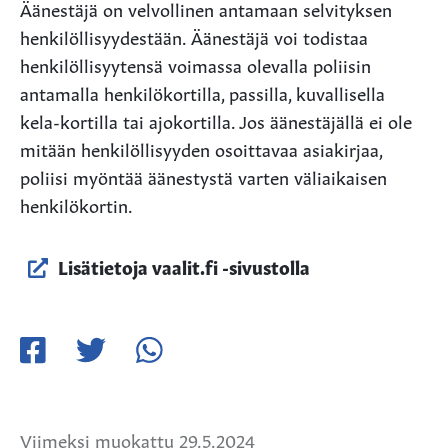
Äänestäjä on velvollinen antamaan selvityksen
henkilöllisyydestään. Äänestäjä voi todistaa
henkilöllisyytensä voimassa olevalla poliisin
antamalla henkilökortilla, passilla, kuvallisella
kela-kortilla tai ajokortilla. Jos äänestäjällä ei ole
mitään henkilöllisyyden osoittavaa asiakirjaa,
poliisi myöntää äänestystä varten väliaikaisen
henkilökortin.
Lisätietoja vaalit.fi -sivustolla
Jaa
Jaa
Jaa
Facebookissa
Twitterissä
WhatsApissa
Viimeksi muokattu 29.5.2024