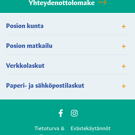
Yhteydenottolomake
+
Posion kunta
+
Posion matkailu
+
Verkkolaskut
+
Paperi- ja sähköpostilaskut
Posio
Posio
Municipality's
Municipality's
Tietoturva &
Evästekäytännöt
Facebook
Instagram