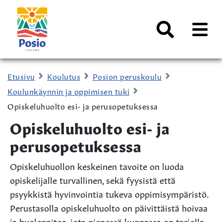
Siirry sisältöön
Kaupungin
logo
AVAA
VALI
Haku
Etusivu
Koulutus
Posion peruskoulu
Koulunkäynnin ja oppimisen tuki
Opiskeluhuolto esi- ja perusopetuksessa
Opiskeluhuolto esi- ja
perusopetuksessa
Opiskeluhuollon keskeinen tavoite on luoda
opiskelijalle turvallinen, sekä fyysistä että
psyykkistä hyvinvointia tukeva oppimisympäristö.
Perustasolla opiskeluhuolto on päivittäistä hoivaa
ja huolenpitoa, jota pienessä kunnassa on tarjolla