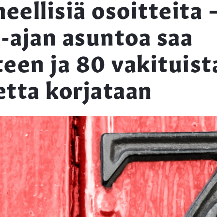
heellisiä osoitteita 
-ajan asuntoa saa
teen ja 80 vakituist
etta korjataan