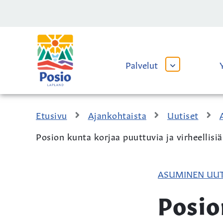
Siirry sisältöön
Kaupungin
logo
Palvelut
AVAA
TAI
SULJE
ALAVALIKKO
Etusivu
Ajankohtaista
Uutiset
Posion kunta korjaa puuttuvia ja virheellisi
ASUMINEN UUT
Posio