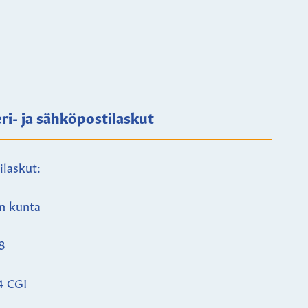
ri- ja sähköpostilaskut
ilaskut:
n kunta
8
4 CGI