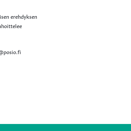
lisen erehdyksen
ahoittelee
@posio.fi