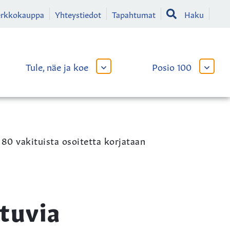
erkkokauppa
Yhteystiedot
Tapahtumat
Haku
Tule, näe ja koe
Posio 100
AVAA
AVAA
TAI
TAI
SULJE
SULJE
LIKKO
ALAVALIKKO
ALAVA
 80 vakituista osoitetta korjataan
tuvia