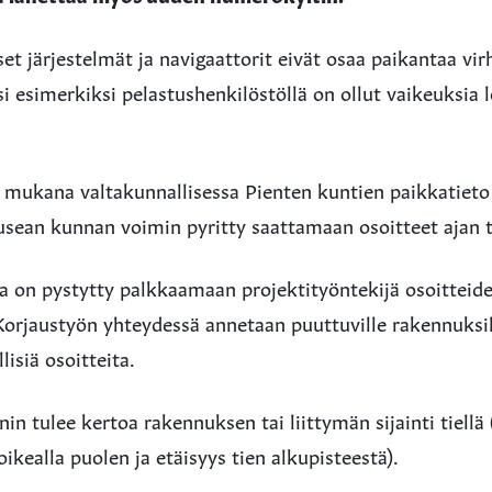
et järjestelmät ja navigaattorit eivät osaa paikantaa virh
iksi esimerkiksi pelastushenkilöstöllä on ollut vaikeuksia
 mukana valtakunnallisessa Pienten kuntien paikkatieto
usean kunnan voimin pyritty saattamaan osoitteet ajan t
a on pystytty palkkaamaan projektityöntekijä osoitteid
orjaustyön yhteydessä annetaan puuttuville rakennuksill
lisiä osoitteita.
n tulee kertoa rakennuksen tai liittymän sijainti tiellä
ikealla puolen ja etäisyys tien alkupisteestä).