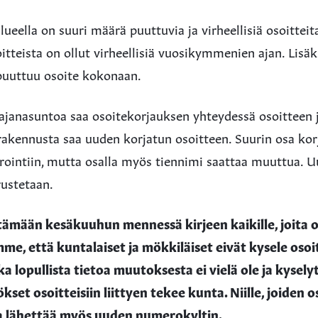
ueella on suuri määrä puuttuvia ja virheellisiä osoitteit
oitteista on ollut virheellisiä vuosikymmenien ajan. Lisäk
puuttuu osoite kokonaan.
ajanasuntoa saa osoitekorjauksen yhteydessä osoitteen 
rakennusta saa uuden korjatun osoitteen. Suurin osa kor
ointiin, mutta osalla myös tiennimi saattaa muuttua. U
rustetaan.
ämään kesäkuuhun mennessä kirjeen kaikille, joita 
e, että kuntalaiset ja mökkiläiset eivät kysele osoi
a lopullista tietoa muutoksesta ei vielä ole ja kysely
ökset osoitteisiin liittyen tekee kunta. Niille, joiden
 lähettää myös uuden numerokyltin.