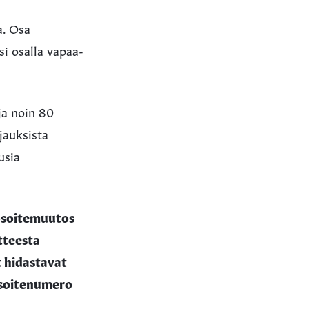
a. Osa
si osalla vapaa-
ja noin 80
jauksista
usia
osoitemuutos
tteesta
t hidastavat
 osoitenumero