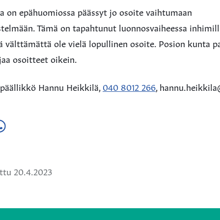
ta on epähuomiossa päässyt jo osoite vaihtumaan
estelmään. Tämä on tapahtunut luonnosvaiheessa inhimil
 välttämättä ole vielä lopullinen osoite. Posion kunta p
jaa osoitteet oikein.
rapäällikkö Hannu Heikkilä,
040 8012 266
, hannu.heikkila
a
ä
hatsApissa
ttu 20.4.2023