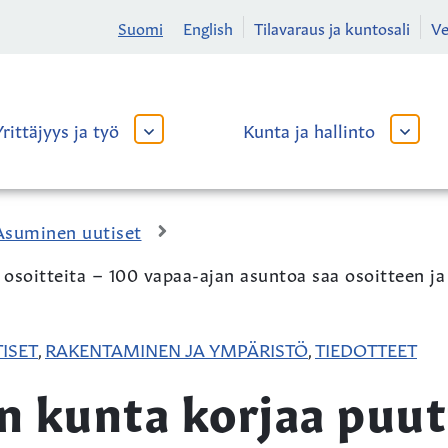
Suomi
English
Tilavaraus ja kuntosali
V
Yrittäjyys ja työ
Kunta ja hallinto
AVAA
AVAA
TAI
TAI
SULJE
SULJE
ALAVALIKKO
ALAVA
Asuminen uutiset
ä osoitteita – 100 vapaa-ajan asuntoa saa osoitteen ja
ISET
RAKENTAMINEN JA YMPÄRISTÖ
TIEDOTTEET
,
,
n kunta korjaa puut