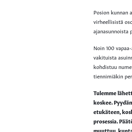
Posion kunnan al
virheellisistä os
ajanasunnoista 
Noin 100 vapaa-
vakituista asuin
kohdistuu numer
tiennimiäkin pe
Tulemme lähett
koskee. Pyydämm
etukäteen, kosk
prosessia. Päät
muuttuu, kunta