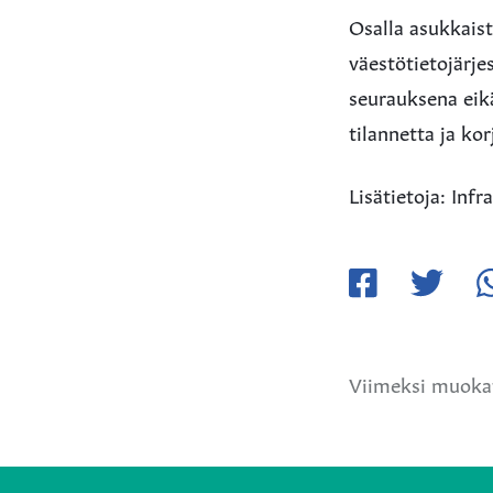
Osalla asukkais
väestötietojärj
seurauksena eikä
tilannetta ja kor
Lisätietoja: Inf
Jaa
Jaa
Ja
Facebookissa
Twitteriss
W
Viimeksi muoka