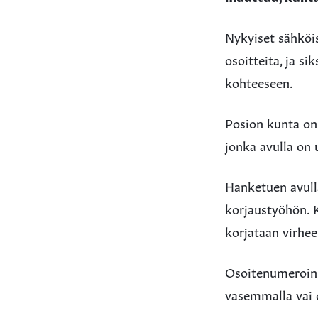
Nykyiset sähköis
osoitteita, ja s
kohteeseen.
Posion kunta on
jonka avulla on 
Hanketuen avull
korjaustyöhön. K
korjataan virheel
Osoitenumeroinni
vasemmalla vai o