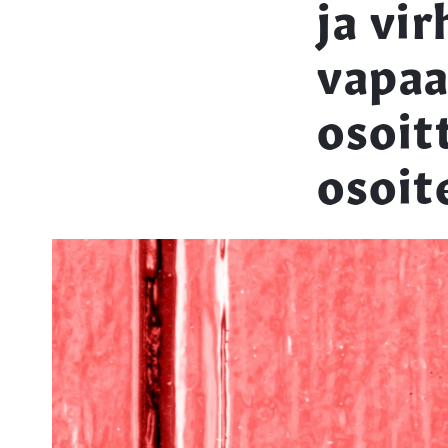
ja vir
vapaa
osoit
osoit