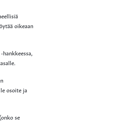
eellisiä
 löytää oikeaan
 -hankkeessa,
asalle.
en
e osoite ja
 (onko se