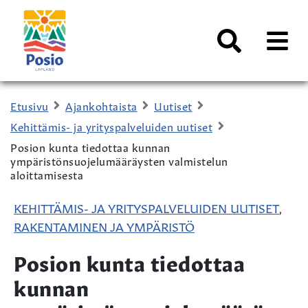
Siirry sisältöön
Kaupungin
logo
AVAA
VALI
Haku
Etusivu
Ajankohtaista
Uutiset
Kehittämis- ja yrityspalveluiden uutiset
Posion kunta tiedottaa kunnan
ympäristönsuojelumääräysten valmistelun
aloittamisesta
KEHITTÄMIS- JA YRITYSPALVELUIDEN UUTISET
,
RAKENTAMINEN JA YMPÄRISTÖ
Posion kunta tiedottaa
kunnan