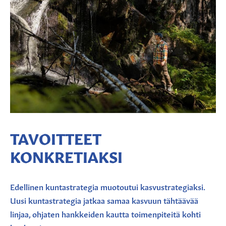
TAVOITTEET
KONKRETIAKSI
Edellinen kuntastrategia muotoutui kasvustrategiaksi.
Uusi kuntastrategia jatkaa samaa kasvuun tähtäävää
linjaa, ohjaten hankkeiden kautta toimenpiteitä kohti