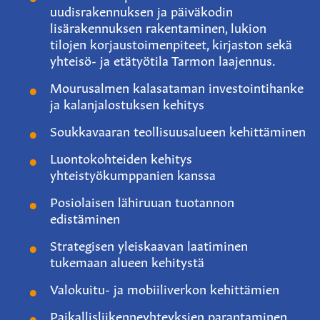
uudisrakennuksen ja päiväkodin
lisärakennuksen rakentaminen, lukion
tilojen korjaustoimenpiteet, kirjaston sekä
yhteisö- ja etätyötila Tarmon laajennus.
Mourusalmen kalasataman investointihanke
ja kalanjalostuksen kehitys
Soukkavaaran teollisuusalueen kehittäminen
Luontokohteiden kehitys
yhteistyökumppanien kanssa
Posiolaisen lähiruuan tuotannon
edistäminen
Strategisen yleiskaavan laatiminen
tukemaan alueen kehitystä
Valokuitu- ja mobiiliverkon kehittämien
Paikallisliikenneyhteyksien parantaminen