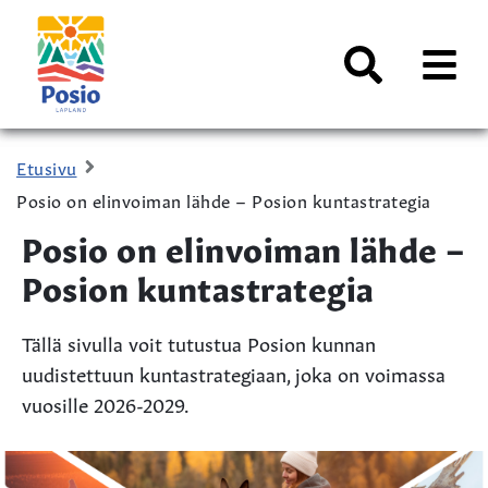
Siirry sisältöön
Kaupungin
logo
AVAA
VALI
Haku
Etusivu
Posio on elinvoiman lähde – Posion kuntastrategia
Posio on elinvoiman lähde –
Posion kuntastrategia
Tällä sivulla voit tutustua Posion kunnan
uudistettuun kuntastrategiaan, joka on voimassa
vuosille 2026-2029.