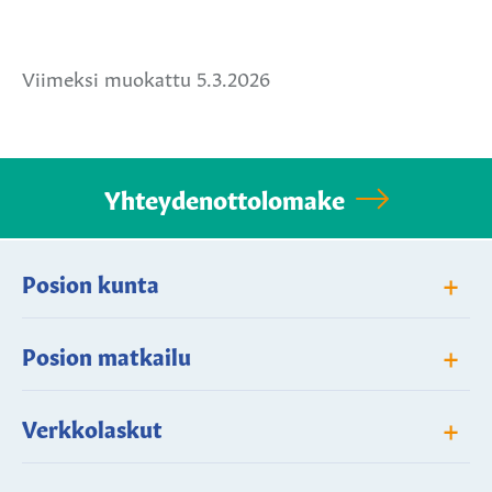
Jaa
Jaa
Jaa
Facebookissa
Twitterissä
WhatsApissa
Viimeksi muokattu 5.3.2026
Yhteydenottolomake
+
Posion kunta
+
Posion matkailu
+
Verkkolaskut