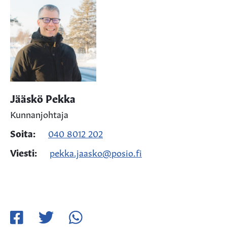
Jääskö Pekka
Kunnanjohtaja
Soita:
040 8012 202
Viesti:
pekka.jaasko@posio.fi