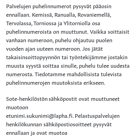
Palvelujen puhelinnumerot pysyvät pääosin
ennallaan. Kemissä, Ranualla, Rovaniemellä,
Tervolassa, Torniossa ja Ylitorniolla osa
puhelinnumeroista on muuttunut. Vaikka soittaisit
vanhaan numeroon, puhelu ohjautuu puolen
vuoden ajan uuteen numeroon. Jos jätät
takaisinsoittopyynnön tai työntekijämme jostakin
muusta syystä soittaa sinulle, puhelu tulee uudesta
numerosta. Tiedotamme mahdollisista tulevista
puhelinnumerojen muutoksista erikseen.
Sote-henkilöstön sähköpostit ovat muuttuneet
muotoon
etunimi.sukunimi@lapha.fi. Pelastuspalvelujen
henkilökunnan sähköpostiosoitteet pysyvät
ennallaan ja ovat muotoa