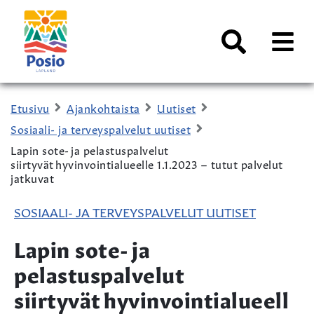
Siirry sisältöön
Kaupungin
logo
AVAA
VALI
Haku
Etusivu
Ajankohtaista
Uutiset
Sosiaali- ja terveyspalvelut uutiset
Lapin sote- ja pelastuspalvelut
siirtyvät hyvinvointialueelle 1.1.2023 – tutut palvelut
jatkuvat
SOSIAALI- JA TERVEYSPALVELUT UUTISET
Lapin sote- ja
pelastuspalvelut
siirtyvät hyvinvointialueell