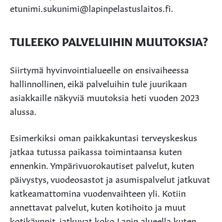
etunimi.sukunimi@lapinpelastuslaitos.fi.
TULEEKO PALVELUIHIN MUUTOKSIA?
Siirtymä hyvinvointialueelle on ensivaiheessa
hallinnollinen, eikä palveluihin tule juurikaan
asiakkaille näkyviä muutoksia heti vuoden 2023
alussa.
Esimerkiksi oman paikkakuntasi terveyskeskus
jatkaa tutussa paikassa toimintaansa kuten
ennenkin. Ympärivuorokautiset palvelut, kuten
päivystys, vuodeosastot ja asumispalvelut jatkuvat
katkeamattomina vuodenvaihteen yli. Kotiin
annettavat palvelut, kuten kotihoito ja muut
kotikäynnit, jatkuvat koko Lapin alueella kuten