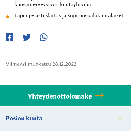
kansanterveystyön kuntayhtymä
Lapin pelastuslaitos ja sopimuspalokuntalaiset
Jaa
Jaa
Jaa
Facebookissa
Twitterissä
WhatsApissa
Viimeksi muokattu 28.12.2022
Yhteydenottolomake
+
Posion kunta