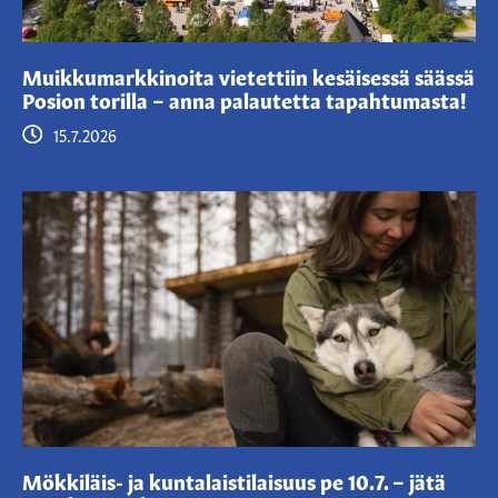
Muikkumarkkinoita vietettiin kesäisessä säässä
Posion torilla – anna palautetta tapahtumasta!
15.7.2026
Mökkiläis- ja kuntalaistilaisuus pe 10.7. – jätä