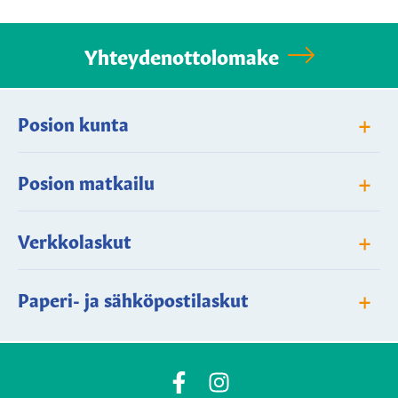
Yhteydenottolomake
+
Posion kunta
+
Posion matkailu
+
Verkkolaskut
+
Paperi- ja sähköpostilaskut
Posio
Posio