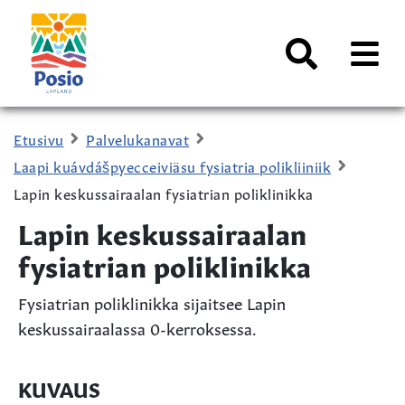
Siirry sisältöön
Kaupungin
logo
AVAA
VALI
Haku
Etusivu
Palvelukanavat
Laapi kuávdášpyecceiviäsu fysiatria polikliiniik
Lapin keskussairaalan fysiatrian poliklinikka
Lapin keskussairaalan
fysiatrian poliklinikka
Fysiatrian poliklinikka sijaitsee Lapin
keskussairaalassa 0-kerroksessa.
KUVAUS