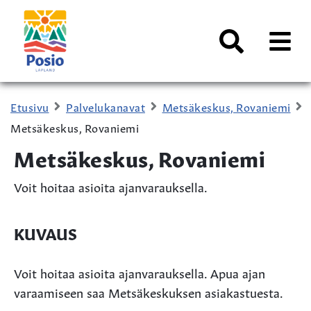
Siirry sisältöön
Kaupungin
logo
AVAA
VALI
Haku
Etusivu
Palvelukanavat
Metsäkeskus, Rovaniemi
Metsäkeskus, Rovaniemi
Metsäkeskus, Rovaniemi
Voit hoitaa asioita ajanvarauksella.
KUVAUS
Voit hoitaa asioita ajanvarauksella. Apua ajan
varaamiseen saa Metsäkeskuksen asiakastuesta.