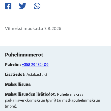
Jaa
Jaa
Jaa
Facebookissa
Twitterissä
WhatsApissa
Viimeksi muokattu 7.8.2026
Puhelinnumerot
Puhelin:
+358 29432409
Lisätiedot:
Asiakastuki
Maksullisuus:
Maksullisuuden lisätiedot:
Puhelu maksaa
paikallisverkkomaksun (pvm) tai matkapuhelinmaksun
(mpm).