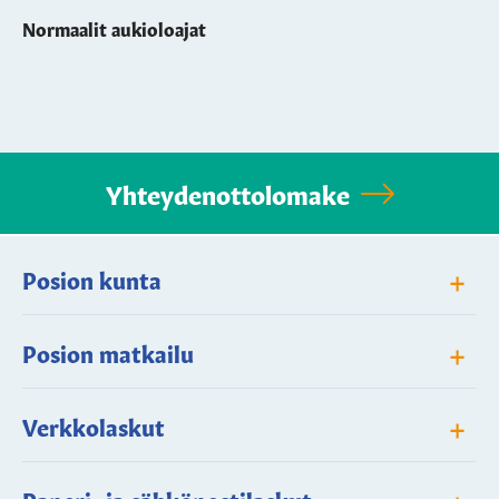
Normaalit aukioloajat
Yhteydenottolomake
+
Posion kunta
+
Posion matkailu
+
Verkkolaskut
+
Paperi- ja sähköpostilaskut