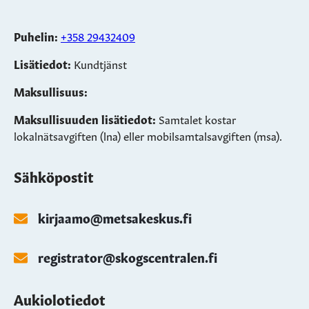
Puhelin:
+358 29432409
Lisätiedot:
Kundtjänst
Maksullisuus:
Maksullisuuden lisätiedot:
Samtalet kostar
lokalnätsavgiften (lna) eller mobilsamtalsavgiften (msa).
Sähköpostit
kirjaamo@metsakeskus.fi
registrator@skogscentralen.fi
Aukiolotiedot