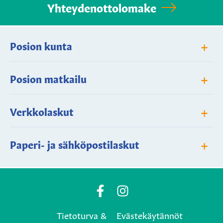
Yhteydenottolomake
+
Posion kunta
+
Posion matkailu
+
Verkkolaskut
+
Paperi- ja sähköpostilaskut
Posio
Posio
Municipality's
Municipality's
Tietoturva &
Evästekäytännöt
Facebook
Instagram