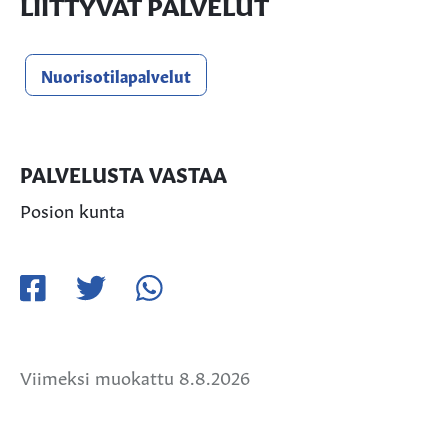
LIITTYVÄT PALVELUT
Nuorisotilapalvelut
PALVELUSTA VASTAA
Posion kunta
Jaa
Jaa
Jaa
Facebookissa
Twitterissä
WhatsApissa
Viimeksi muokattu 8.8.2026