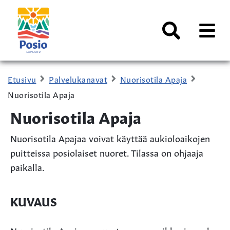
Siirry sisältöön
Kaupungin
logo
AVAA
VALI
Haku
Etusivu
Palvelukanavat
Nuorisotila Apaja
Nuorisotila Apaja
Nuorisotila Apaja
Nuorisotila Apajaa voivat käyttää aukioloaikojen
puitteissa posiolaiset nuoret. Tilassa on ohjaaja
paikalla.
KUVAUS