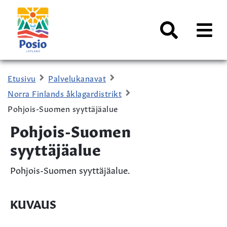
Siirry sisältöön
Kaupungin
logo
AVAA
VALI
Haku
Etusivu
Palvelukanavat
Norra Finlands åklagardistrikt
Pohjois-Suomen syyttäjäalue
Pohjois-Suomen
syyttäjäalue
Pohjois-Suomen syyttäjäalue.
KUVAUS