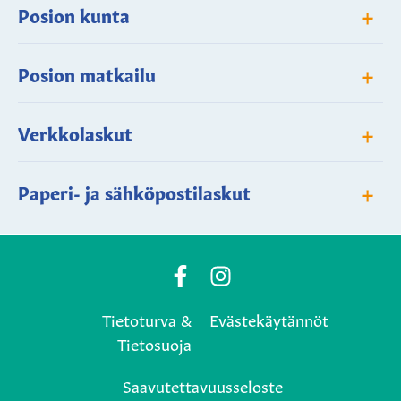
+
Posion kunta
+
Posion matkailu
+
Verkkolaskut
+
Paperi- ja sähköpostilaskut
Posio
Posio
Municipality's
Municipality's
Tietoturva &
Evästekäytännöt
Facebook
Instagram
Tietosuoja
page
page
Saavutettavuusseloste