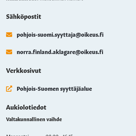
Sähköpostit
pohjois-suomi.syyttaja@oikeus.fi
norra.finland.aklagare@oikeus.fi
Verkkosivut
Pohjois-Suomen syyttäjäalue
Aukiolotiedot
Valtakunnallinen vaihde
Maanantai
08:00 - 16:15