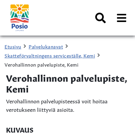
Siirry sisältöön
Kaupungin
logo
AVAA
VALI
Haku
Etusivu
Palvelukanavat
Skatteförvaltningens serviceställe, Kemi
Verohallinnon palvelupiste, Kemi
Verohallinnon palvelupiste,
Kemi
Verohallinnon palvelupisteessä voit hoitaa
verotukseen liittyviä asioita.
KUVAUS