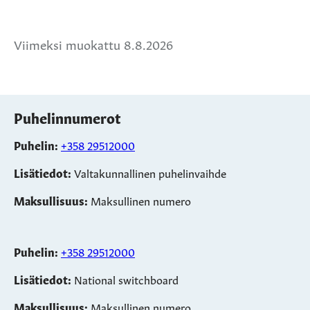
Jaa
Jaa
Jaa
Facebookissa
Twitterissä
WhatsApissa
Viimeksi muokattu 8.8.2026
Puhelinnumerot
Puhelin:
+358 29512000
Lisätiedot:
Valtakunnallinen puhelinvaihde
Maksullisuus:
Maksullinen numero
Puhelin:
+358 29512000
Lisätiedot:
National switchboard
Maksullisuus:
Maksullinen numero