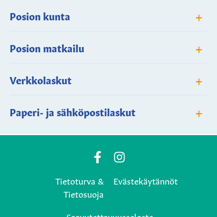
+
Posion kunta
+
Posion matkailu
+
Verkkolaskut
+
Paperi- ja sähköpostilaskut
Posio
Posio
Municipality's
Municipality's
Tietoturva &
Evästekäytännöt
Facebook
Instagram
Tietosuoja
page
page
Saavutettavuusseloste