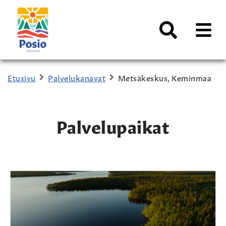
Siirry sisältöön
Kaupungin
logo
AVAA
VALI
Haku
Etusivu
Palvelukanavat
Metsäkeskus, Keminmaa
Palvelupaikat