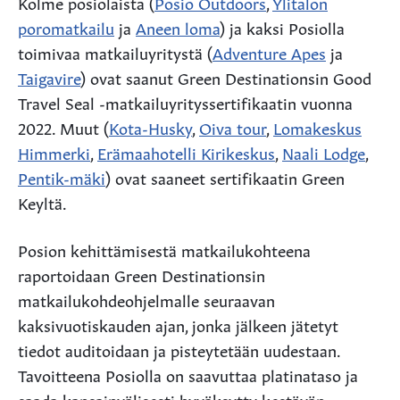
Kolme posiolaista (
Posio Outdoors
,
Ylitalon
poromatkailu
ja
Aneen loma
) ja kaksi Posiolla
toimivaa matkailuyritystä (
Adventure Apes
ja
Taigavire
) ovat saanut Green Destinationsin Good
Travel Seal -matkailuyrityssertifikaatin vuonna
2022. Muut (
Kota-Husky
,
Oiva tour
,
Lomakeskus
Himmerki
,
Erämaahotelli Kirikeskus
,
Naali Lodge
,
Pentik-mäki
) ovat saaneet sertifikaatin Green
Keyltä.
Posion kehittämisestä matkailukohteena
raportoidaan Green Destinationsin
matkailukohdeohjelmalle seuraavan
kaksivuotiskauden ajan, jonka jälkeen jätetyt
tiedot auditoidaan ja pisteytetään uudestaan.
Tavoitteena Posiolla on saavuttaa platinataso ja
saada kansainvälisesti hyväksytty kestävän