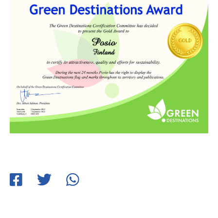
Jaa
Jaa
Jaa
Facebookissa
Twitterissä
WhatsApissa