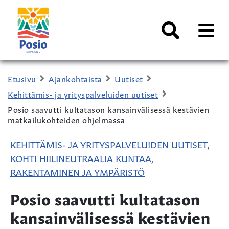
Siirry sisältöön
Kaupungin
logo
AVAA
VALI
Haku
Etusivu
Ajankohtaista
Uutiset
Kehittämis- ja yrityspalveluiden uutiset
Posio saavutti kultatason kansainvälisessä kestävien
matkailukohteiden ohjelmassa
KEHITTÄMIS- JA YRITYSPALVELUIDEN UUTISET
,
KOHTI HIILINEUTRAALIA KUNTAA
,
RAKENTAMINEN JA YMPÄRISTÖ
Posio saavutti kultatason
kansainvälisessä kestävien