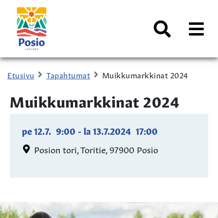
Siirry sisältöön
Kaupungin
logo
AVAA
VALI
Haku
Etusivu
Tapahtumat
Muikkumarkkinat 2024
Muikkumarkkinat 2024
pe 12.7.
9:00
-
la 13.7.2024
17:00
Posion tori, Toritie, 97900 Posio