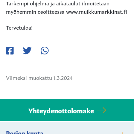
Tarkempi ohjelma ja aikataulut ilmoitetaan
myöhemmin osoitteessa www.muikkumarkkinat.fi
Tervetuloa!
Jaa
Jaa
Jaa
Facebookissa
Twitterissä
WhatsApissa
Viimeksi muokattu 1.3.2024
Yhteydenottolomake
+
Posion kunta