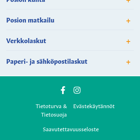
+
Posion matkailu
+
Verkkolaskut
+
Paperi- ja sähköpostilaskut
Posio
Posio
Municipality's
Municipality's
Tietoturva &
Evästekäytännöt
Facebook
Instagram
Tietosuoja
page
page
Saavutettavuusseloste