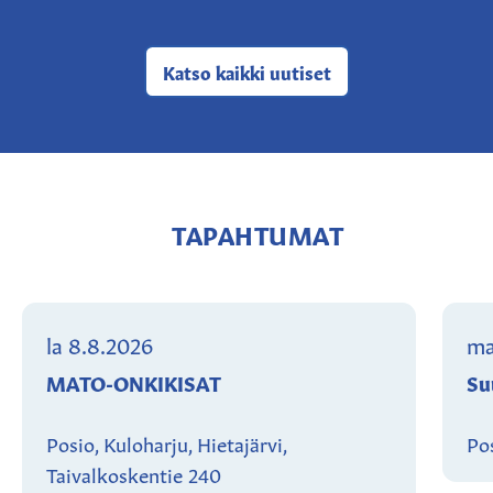
Katso kaikki
uutiset
TAPAHTUMAT
la 8.8.2026
ma
MATO-ONKIKISAT
Su
Posio, Kuloharju, Hietajärvi,
Pos
Taivalkoskentie 240