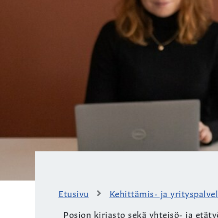
Etusivu
Kehittämis- ja yrityspalve
Posion kirjasto sekä yhteisö- ja etät