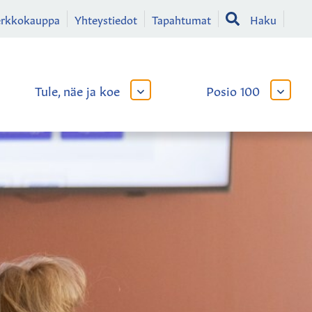
erkkokauppa
Yhteystiedot
Tapahtumat
Haku
Tule, näe ja koe
Posio 100
AVAA
AVAA
TAI
TAI
SULJE
SULJE
LIKKO
ALAVALIKKO
ALAVA