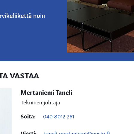
arvikeliikettä noin
TA VASTAA
Mertaniemi Taneli
Tekninen johtaja
Soita:
040 8012 261
Viesti:
taneli.mertaniemi@posio.fi