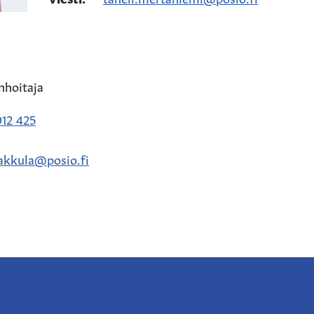
nhoitaja
12 425
jakkula@posio.fi