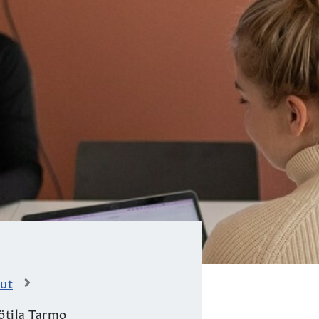
lut
yötila Tarmo