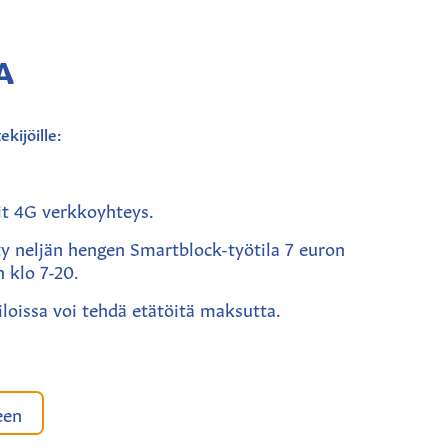
A
kijöille:
t 4G
verkkoyhteys.
ty neljän hengen Smartblock-työtila 7 euron
n klo 7-20.
iloissa voi tehdä etätöitä maksutta.
een