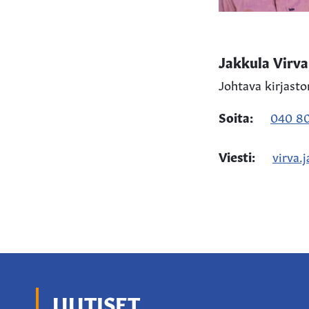
Jakkula Virva
Johtava kirjasto
Soita:
040 80
Viesti:
virva.
UUTISET