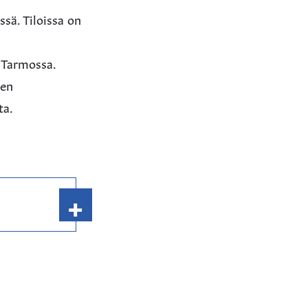
sä. Tiloissa on
 Tarmossa.
ten
ta.
+