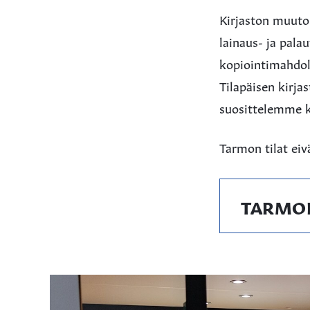
Kirjaston muuton
lainaus- ja pala
kopiointimahdol
Tilapäisen kirj
suosittelemme ki
Tarmon tilat eiv
TARMON