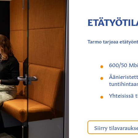
ETÄTYÖTIL
Tarmo tarjoaa etätyönte
600/50 Mbi
Äänieristet
tuntihintaa
Yhteisissä t
Siirry tilavarauks