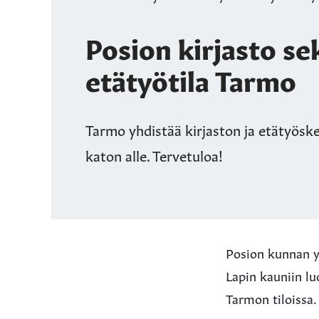
Posion kirjasto se
etätyötila Tarmo
Tarmo yhdistää kirjaston ja etätyösk
katon alle. Tervetuloa!
Posion kunnan yh
Lapin kauniin lu
Tarmon tiloissa