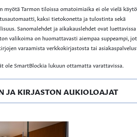
 myötä Tarmon tiloissa omatoimiaika ei ole vielä käytös
utusautomaatti, kaksi tietokonetta ja tulostinta sekä
lisuus. Sanomalehdet ja aikakauslehdet ovat luettavissa
aston valikoima on huomattavasti aiempaa suppeampi, jo
rjojen varaamista verkkokirjastosta tai asiakaspalvelus
ät ole SmartBlockia lukuun ottamatta varattavissa.
 JA KIRJASTON AUKIOLOAJAT