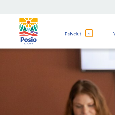
Siirry sisältöön
Kaupungin
logo
Palvelut
AVAA
TAI
SULJE
ALAVALIKKO