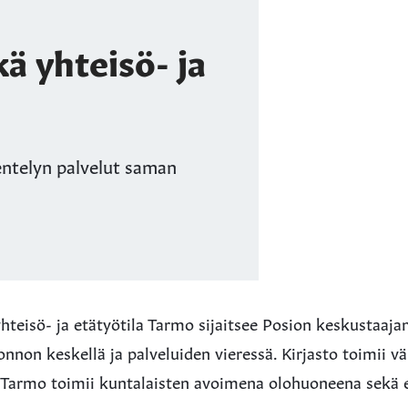
kä yhteisö- ja
entelyn palvelut saman
teisö- ja etätyötila Tarmo sijaitsee Posion keskustaaja
onnon keskellä ja palveluiden vieressä. Kirjasto toimii 
. Tarmo toimii kuntalaisten avoimena olohuoneena sekä e