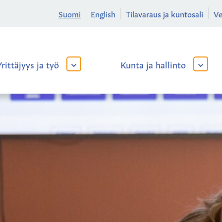
Suomi
English
Tilavaraus ja kuntosali
V
Yrittäjyys ja työ
Kunta ja hallinto
AVAA
AVAA
TAI
TAI
SULJE
SULJE
ALAVALIKKO
ALAVA