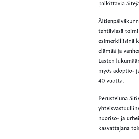
palkittavia äitej
Äitienpäiväkunni
tehtävissä toimin
esimerkillisinä 
elämää ja vanhe
Lasten lukumäärä
myös adoptio- ja
40 vuotta.
Perusteluna äit
yhteisvastuullin
nuoriso- ja urhe
kasvattajana to