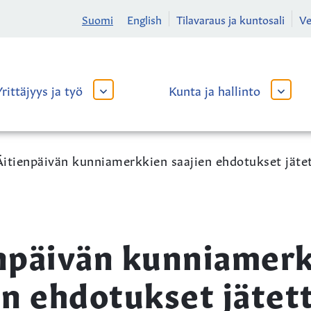
Suomi
English
Tilavaraus ja kuntosali
V
Yrittäjyys ja työ
Kunta ja hallinto
AVAA
AVAA
TAI
TAI
SULJE
SULJE
ALAVALIKKO
ALAVA
Äitienpäivän kunniamerkkien saajien ehdotukset jäte
npäivän kunniamer
en ehdotukset jätet