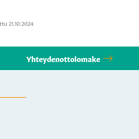
a
ä
hatsApissa
tu 21.10.2024
Yhteydenottolomake