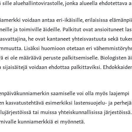
ä sille aluehallintovirastolle, jonka alueella ehdotettava 
amerkki voidaan antaa eri-ikäisille, erilaisissa elämänpii
eille ja toimiville äideille. Palkitut ovat ansioituneet la
kasvattajina, he ovat kantaneet yhteisvastuuta sekä tuke
mmuutta. Lisäksi huomioon otetaan eri vähemmistöryhm
 ei ole määräävä peruste palkitsemiselle. Biologisten äit
 sijaisäitejä voidaan ehdottaa palkittaviksi. Ehdokkaiden
ienpäiväkunniamerkin saamiselle voi olla myös laajempi
en kasvatustehtävä esimerkiksi lastensuojelu- ja perhejär
ilujärjestöissä tai muissa yhteiskunnallisissa järjestöis
imivalle kunniamerkkiä ei myönnetä.