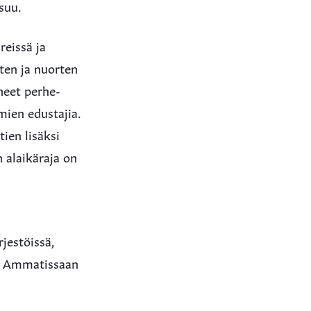
asuu.
reissä ja
sten ja nuorten
neet perhe-
ien edustajia.
ien lisäksi
 alaikäraja on
jestöissä,
sä. Ammatissaan