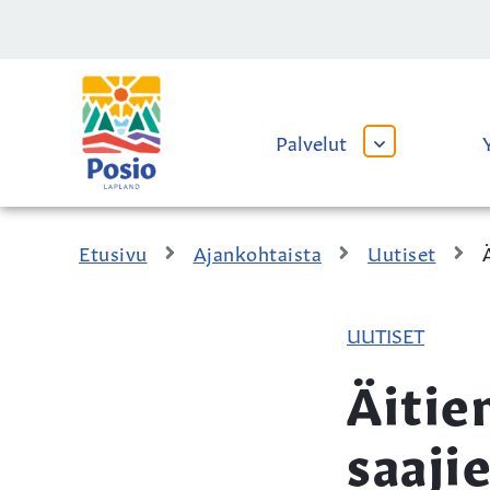
Siirry sisältöön
Kaupungin
logo
Palvelut
AVAA
TAI
SULJE
ALAVALIKKO
Etusivu
Ajankohtaista
Uutiset
UUTISET
Äitie
saaji