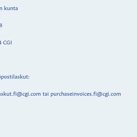
n kunta
8
4 CGI
postilaskut:
askut.fi@cgi.com tai purchaseinvoices.fi@cgi.com