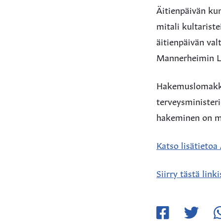
Äitienpäivän ku
mitali kultarist
äitienpäivän val
Mannerheimin La
Hakemuslomakkeit
terveysministeri
hakeminen on ma
Katso lisätietoa
Siirry tästä link