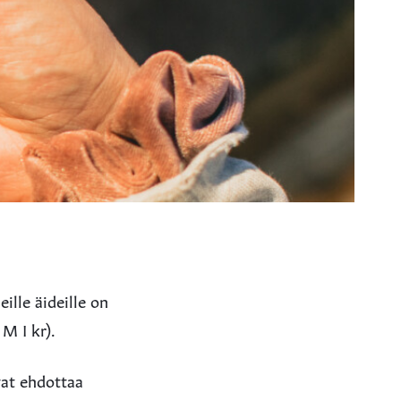
ille äideille on
M I kr).
vat ehdottaa