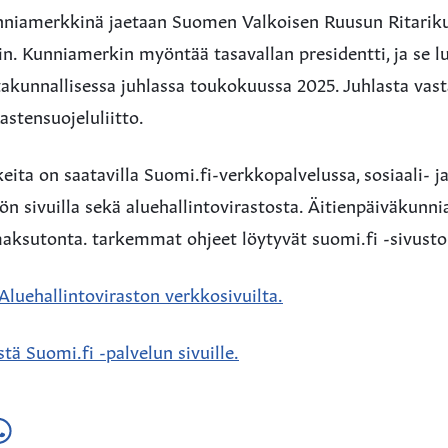
nniamerkkinä jaetaan Suomen Valkoisen Ruusun Ritarik
ein. Kunniamerkin myöntää tasavallan presidentti, ja se 
takunnallisessa juhlassa toukokuussa 2025. Juhlasta vas
stensuojeluliitto.
a on saatavilla Suomi.fi-verkkopalvelussa, sosiaali- j
ön sivuilla sekä aluehallintovirastosta. Äitienpäiväkunn
ksutonta. tarkemmat ohjeet löytyvät suomi.fi -sivustol
 Aluehallintoviraston verkkosivuilta.
istä Suomi.fi -palvelun sivuille.