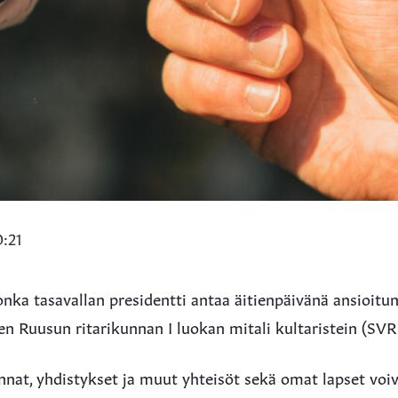
0:21
nka tasavallan presidentti antaa äitienpäivänä ansioitune
 Ruusun ritarikunnan I luokan mitali kultaristein (SVR 
nnat, yhdistykset ja muut yhteisöt sekä omat lapset voi