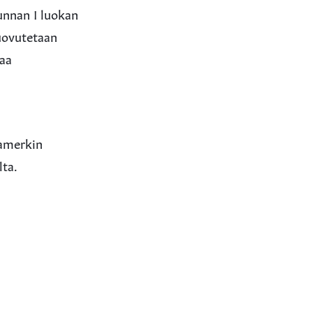
unnan I luokan
luovutetaan
taa
a
iamerkin
ta.