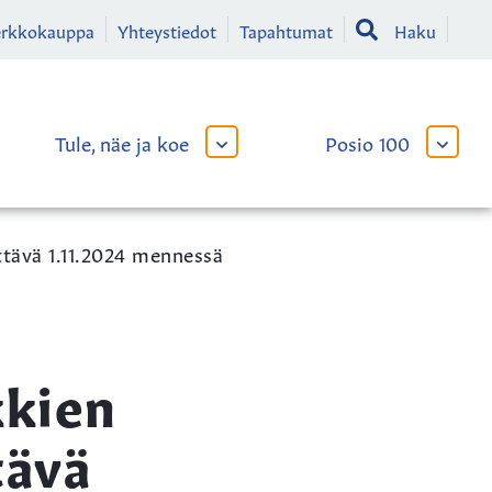
erkkokauppa
Yhteystiedot
Tapahtumat
Haku
Tule, näe ja koe
Posio 100
AVAA
AVAA
TAI
TAI
SULJE
SULJE
LIKKO
ALAVALIKKO
ALAVA
ttävä 1.11.2024 mennessä
kkien
tävä