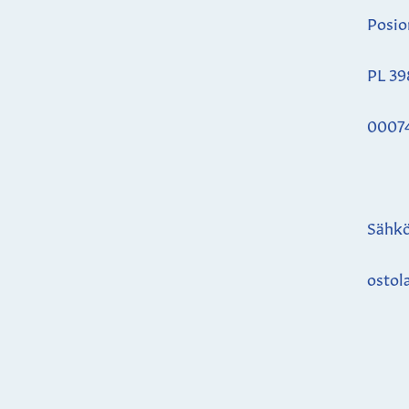
Posio
PL 39
0007
Sähkö
ostol