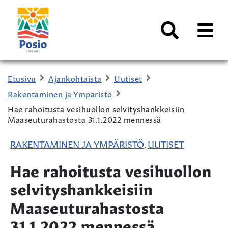
Siirry sisältöön
Kaupungin
logo
AVAA
VALI
Haku
Etusivu
Ajankohtaista
Uutiset
Rakentaminen ja Ympäristö
Hae rahoitusta vesihuollon selvityshankkeisiin
Maaseuturahastosta 31.1.2022 mennessä
RAKENTAMINEN JA YMPÄRISTÖ
UUTISET
,
Hae rahoitusta vesihuollon
selvityshankkeisiin
Maaseuturahastosta
31.1.2022 mennessä