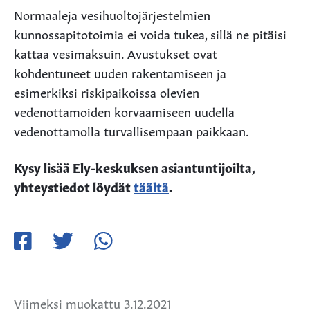
Normaaleja vesihuoltojärjestelmien
kunnossapitotoimia ei voida tukea, sillä ne pitäisi
kattaa vesimaksuin. Avustukset ovat
kohdentuneet uuden rakentamiseen ja
esimerkiksi riskipaikoissa olevien
vedenottamoiden korvaamiseen uudella
vedenottamolla turvallisempaan paikkaan.
Kysy lisää Ely-keskuksen asiantuntijoilta,
yhteystiedot löydät
täältä
.
Jaa
Jaa
Jaa
Facebookissa
Twitterissä
WhatsApissa
Viimeksi muokattu 3.12.2021