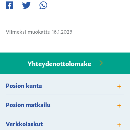
Jaa
Jaa
Jaa
Facebookissa
Twitterissä
WhatsApissa
Viimeksi muokattu 16.1.2026
Yhteydenottolomake
+
Posion kunta
+
Posion matkailu
+
Verkkolaskut