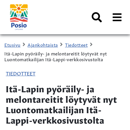
Siirry sisältöön
Kaupungin
logo
AVAA
VALI
Haku
Etusivu
Ajankohtaista
Tiedotteet
Itä-Lapin pyöräily- ja melontareitit löytyvät nyt
Luontomatkailijan Itä-Lappi-verkkosivustolta
TIEDOTTEET
Itä-Lapin pyöräily- ja
melontareitit löytyvät nyt
Luontomatkailijan Itä-
Lappi-verkkosivustolta