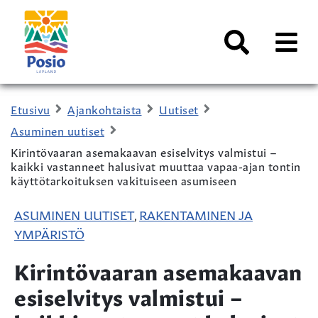
Siirry sisältöön
Kaupungin
logo
AVAA
VALI
Haku
Etusivu
Ajankohtaista
Uutiset
Asuminen uutiset
Kirintövaaran asemakaavan esiselvitys valmistui –
kaikki vastanneet halusivat muuttaa vapaa-ajan tontin
käyttötarkoituksen vakituiseen asumiseen
ASUMINEN UUTISET
RAKENTAMINEN JA
,
YMPÄRISTÖ
Kirintövaaran asemakaavan
esiselvitys valmistui –