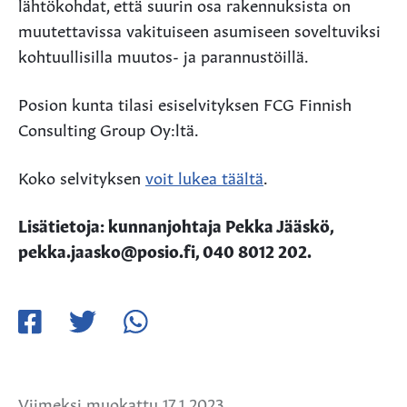
lähtökohdat, että suurin osa rakennuksista on
muutettavissa vakituiseen asumiseen soveltuviksi
kohtuullisilla muutos- ja parannustöillä.
Posion kunta tilasi esiselvityksen FCG Finnish
Consulting Group Oy:ltä.
Koko selvityksen
voit lukea täältä
.
Lisätietoja: kunnanjohtaja Pekka Jääskö,
pekka.jaasko@posio.fi, 040 8012 202.
Jaa
Jaa
Jaa
Facebookissa
Twitterissä
WhatsApissa
Viimeksi muokattu 17.1.2023