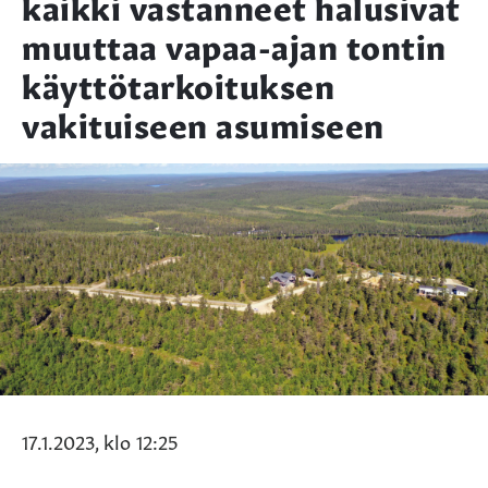
kaikki vastanneet halusivat
muuttaa vapaa-ajan tontin
käyttötarkoituksen
vakituiseen asumiseen
17.1.2023, klo 12:25