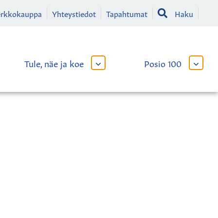
erkkokauppa
Yhteystiedot
Tapahtumat
Haku
Tule, näe ja koe
Posio 100
AVAA
AVAA
TAI
TAI
SULJE
SULJE
LIKKO
ALAVALIKKO
ALAVA