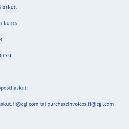
ilaskut:
n kunta
8
4 CGI
postilaskut:
askut.fi@cgi.com tai purchaseinvoices.fi@cgi.com