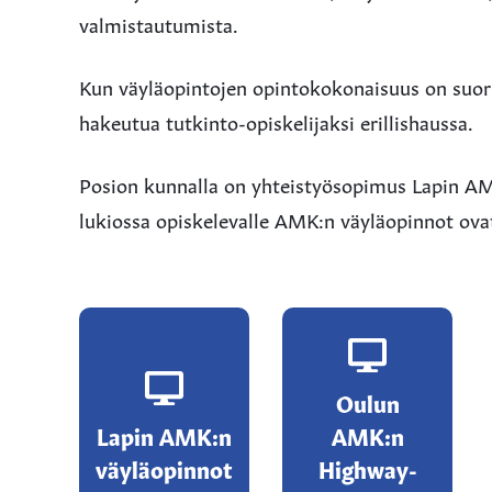
valmistautumista.
Kun väyläopintojen opintokokonaisuus on suor
hakeutua tutkinto-opiskelijaksi erillishaussa.
Posion kunnalla on yhteistyösopimus Lapin A
lukiossa opiskelevalle AMK:n väyläopinnot ov
Oulun
Lapin AMK:n
AMK:n
väyläopinnot
Highway-