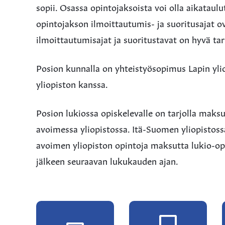
sopii. Osassa opintojaksoista voi olla aikataulut
opintojakson ilmoittautumis- ja suoritusajat o
ilmoittautumisajat ja suoritustavat on hyvä tark
Posion kunnalla on yhteistyösopimus Lapin yli
yliopiston kanssa.
Posion lukiossa opiskelevalle on tarjolla mak
avoimessa yliopistossa. Itä-Suomen yliopistossa
avoimen yliopiston opintoja maksutta lukio-op
jälkeen seuraavan lukukauden ajan.