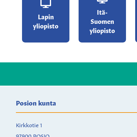
Itä-
Lapin
Suomen
yliopisto
yliopisto
Posion kunta
Kirkkotie 1
97900 POSIO