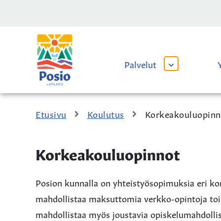
Siirry sisältöön
Kaupungin
logo
Palvelut
AVAA
TAI
SULJE
ALAVALIKKO
Etusivu
Koulutus
Korkeakouluopinn
Korkeakouluopinnot
Posion kunnalla on yhteistyösopimuksia eri ko
mahdollistaa maksuttomia verkko-opintoja toise
mahdollistaa myös joustavia opiskelumahdollisuu