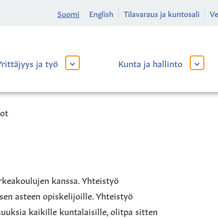
Suomi
English
Tilavaraus ja kuntosali
V
Yrittäjyys ja työ
Kunta ja hallinto
AVAA
AVAA
TAI
TAI
SULJE
SULJE
ALAVALIKKO
ALAVA
ot
rkeakoulujen kanssa. Yhteistyö
n asteen opiskelijoille. Yhteistyö
ksia kaikille kuntalaisille, olitpa sitten