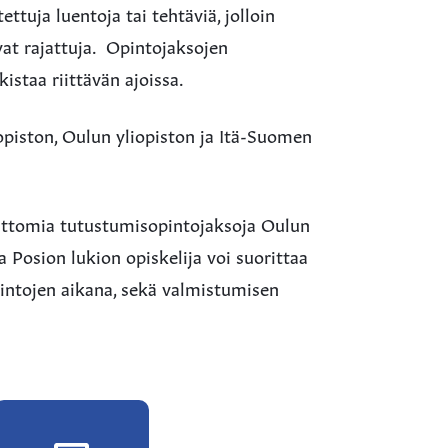
ettuja luentoja tai tehtäviä, jolloin
vat rajattuja. Opintojaksojen
istaa riittävän ajoissa.
opiston, Oulun yliopiston ja Itä-Suomen
suttomia tutustumisopintojaksoja Oulun
 Posion lukion opiskelija voi suorittaa
intojen aikana, sekä valmistumisen