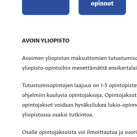
opinnot
AVOIN YLIOPISTO
Avoimen yliopiston maksuttomien tutustumiso
yliopisto-opintoihin menettämättä ensikertala
Tutustumisopintojen laajuus on 1-5 opintopistet
ohjelmiin kuuluvia opintojaksoja. Opintojaksot
opintojaksot voidaan hyväksilukea lukio-opinno
yliopistossa osaksi tutkintoa.
Osalle opintojaksoista voi ilmoittautua ja suori