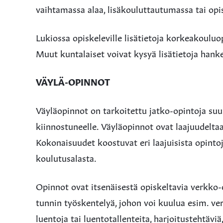
vaihtamassa alaa, lisäkouluttautumassa tai opi
Lukiossa opiskeleville lisätietoja korkeakouluo
Muut kuntalaiset voivat kysyä lisätietoja hanke
VÄYLÄ-OPINNOT
Väyläopinnot on tarkoitettu jatko-opintoja suu
kiinnostuneelle. Väyläopinnot ovat laajuudelta
Kokonaisuudet koostuvat eri laajuisista opintoj
koulutusalasta.
Opinnot ovat itsenäisestä opiskeltavia verkko-o
tunnin työskentelyä, johon voi kuulua esim. ve
luentoja tai luentotallenteita, harjoitustehtäviä