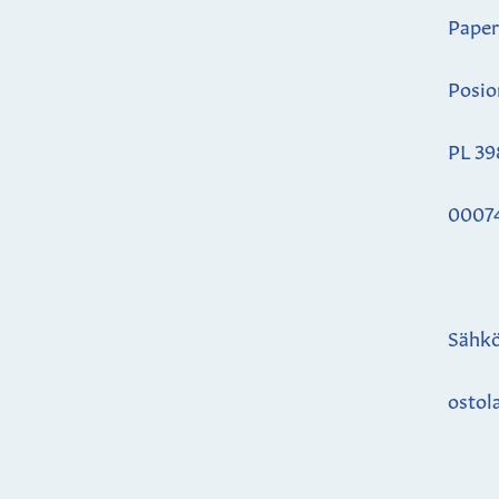
Paper
Posio
PL 39
0007
Sähkö
ostol