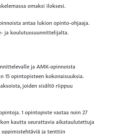
skelemassa omaksi iloksesi.
pinnoista antaa lukion opinto-ohjaaja.
- ja koulutussuunnittelijalta.
nnittelevalle ja AMK-opinnoista
an 15 opintopisteen kokonaisuuksia.
aksoista, joiden sisältö riippuu
pintoja. 1 opintopiste vastaa noin 27
rkon kautta seurattavia aikataulutettuja
, oppimistehtäviä ja tenttiin