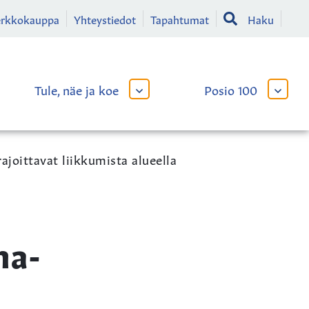
erkkokauppa
Yhteystiedot
Tapahtumat
Haku
Tule, näe ja koe
Posio 100
AVAA
AVAA
TAI
TAI
SULJE
SULJE
LIKKO
ALAVALIKKO
ALAVA
ajoittavat liikkumista alueella
ha-