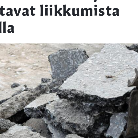
ttavat liikkumista
lla