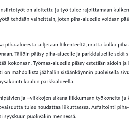
siirtotyöt on aloitettu ja työ tulee rajoittamaan kulkemi
 Työtä tehdään vaiheittain, joten piha-alueelle voidaan pä
a piha-alueesta suljetaan liikenteeltä, mutta kulku piha
aan. Tällöin pääsy piha-alueelle ja parkkialueille sekä s
stää kokonaan. Työmaa-alueelle pääsy estetään aidoin ja
ti on mahdollista jäähallin sisäänkäynnin puoleisella sivus
 pysäköinti koulun parkkialueella.
ähipäivien ja –viikkojen aikana liikkumaan työkoneita ja
vaisuutta tulee noudattaa liikuttaessa. Asfaltointi piha-a
si syyskuun puoliväliin mennessä.