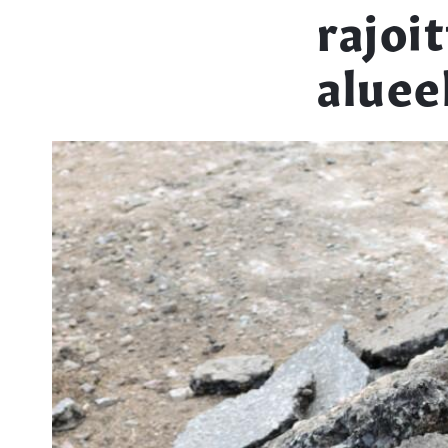
rajoi
aluee