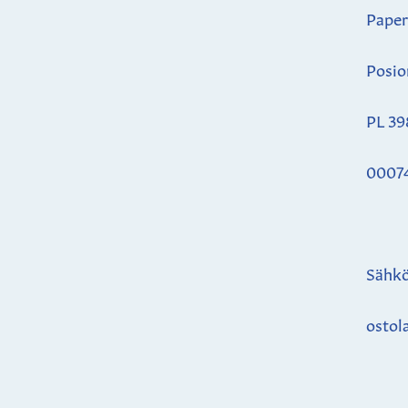
Paper
Posio
PL 39
0007
Sähkö
ostol