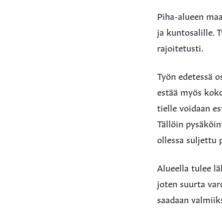
Piha-alueen maan
ja kuntosalille.
rajoitetusti.
Työn edetessä os
estää myös kokon
tielle voidaan e
Tällöin pysäköin
ollessa suljettu
Alueella tulee l
joten suurta varo
saadaan valmiik