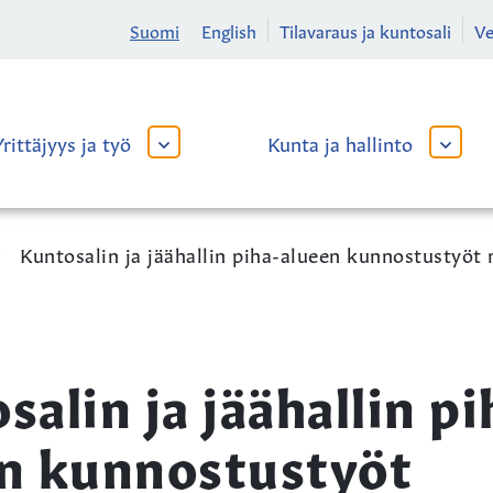
Suomi
English
Tilavaraus ja kuntosali
V
Yrittäjyys ja työ
Kunta ja hallinto
AVAA
AVAA
TAI
TAI
SULJE
SULJE
ALAVALIKKO
ALAVA
Kuntosalin ja jäähallin piha-alueen kunnostustyöt r
salin ja jäähallin pi
n kunnostustyöt