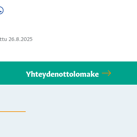
a
ä
hatsApissa
ttu 26.8.2025
Yhteydenottolomake