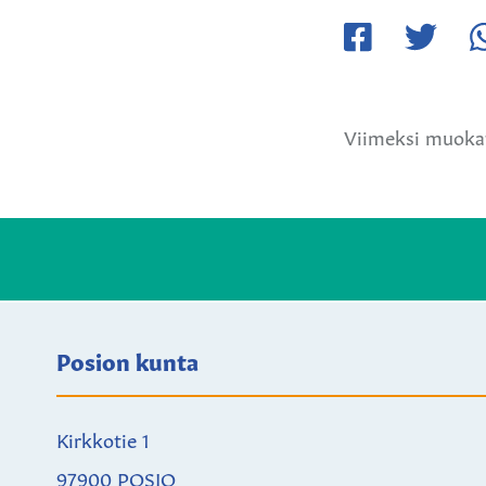
Jaa
Jaa
Ja
Facebookissa
Twitteriss
W
Viimeksi muoka
Posion kunta
Kirkkotie 1
97900 POSIO