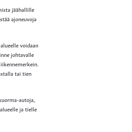
sta jäähallille
ästää ajoneuvoja
-alueelle voidaan
inne johtavalle
 liikennemerkein.
talla tai tien
 kuorma-autoja,
lueelle ja tielle