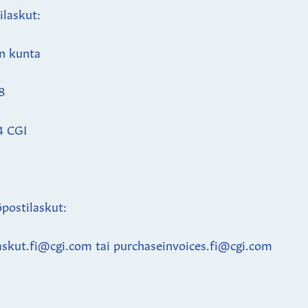
ilaskut:
n kunta
8
4 CGI
postilaskut:
askut.fi@cgi.com tai purchaseinvoices.fi@cgi.com