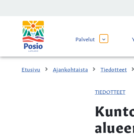
Siirry sisältöön
Kaupungin
logo
Palvelut
AVAA
TAI
SULJE
ALAVALIKKO
Etusivu
Ajankohtaista
Tiedotteet
TIEDOTTEET
Kunto
aluee