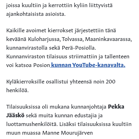
joissa kuultiin ja kerrottiin kyliin liittyvistä
ajankohtaisista asioista.
Kaikille avoimet kierrokset järjestettiin tänä
keväänä Kuloharjussa, Tolvassa, Maaninkavaarassa,
kunnanvirastolla sekä Perä-Posiolla.
Kunnanviraston tilaisuus striimattiin ja tallenteen
voi katsoa Posion
kunnan YouTube-kanavalta.
Kyläkierroksille osallistui yhteensä noin 200
henkilöä.
Tilaisuuksissa oli mukana kunnanjohtaja
Pekka
Jääskö
sekä muita kunnan edustajia ja
luottamushenkilöitä. Lisäksi tilaisuuksissa kuultiin
muun muassa Manne Mourujärven