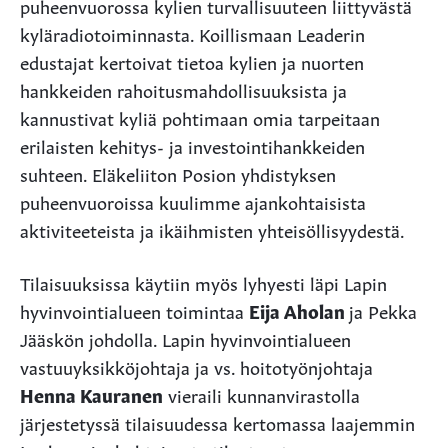
puheenvuorossa kylien turvallisuuteen liittyvästä
kyläradiotoiminnasta. Koillismaan Leaderin
edustajat kertoivat tietoa kylien ja nuorten
hankkeiden rahoitusmahdollisuuksista ja
kannustivat kyliä pohtimaan omia tarpeitaan
erilaisten kehitys- ja investointihankkeiden
suhteen. Eläkeliiton Posion yhdistyksen
puheenvuoroissa kuulimme ajankohtaisista
aktiviteeteista ja ikäihmisten yhteisöllisyydestä.
Tilaisuuksissa käytiin myös lyhyesti läpi Lapin
hyvinvointialueen toimintaa
Eija Aholan
ja Pekka
Jääskön johdolla. Lapin hyvinvointialueen
vastuuyksikköjohtaja ja vs. hoitotyönjohtaja
Henna Kauranen
vieraili kunnanvirastolla
järjestetyssä tilaisuudessa kertomassa laajemmin