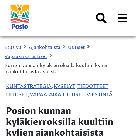
Siirry sisältöön
Kaupungin
logo
AVAA
VALI
Haku
Etusivu
Ajankohtaista
Uutiset
Vapaa-aika uutiset
Posion kunnan kyläkierroksilla kuultiin kylien
ajankohtaisista asioista
KUNTASTRATEGIA
KYSELYT
TIEDOTTEET
,
,
,
UUTISET
VAPAA-AIKA UUTISET
VIESTINTÄ
,
,
Posion kunnan
kyläkierroksilla kuultiin
kylien ajankohtaisista