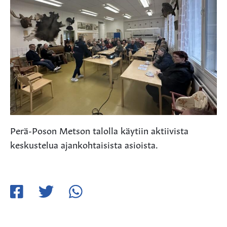
Perä-Poson Metson talolla käytiin aktiivista
keskustelua ajankohtaisista asioista.
Jaa
Jaa
Jaa
Facebookissa
Twitterissä
WhatsApissa