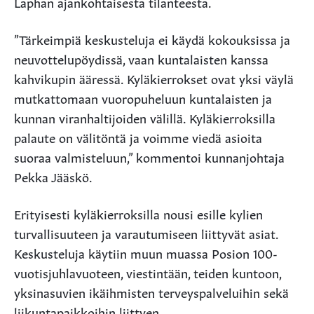
Laphan ajankohtaisesta tilanteesta.
”Tärkeimpiä keskusteluja ei käydä kokouksissa ja
neuvottelupöydissä, vaan kuntalaisten kanssa
kahvikupin ääressä. Kyläkierrokset ovat yksi väylä
mutkattomaan vuoropuheluun kuntalaisten ja
kunnan viranhaltijoiden välillä. Kyläkierroksilla
palaute on välitöntä ja voimme viedä asioita
suoraa valmisteluun,” kommentoi kunnanjohtaja
Pekka Jääskö.
Erityisesti kyläkierroksilla nousi esille kylien
turvallisuuteen ja varautumiseen liittyvät asiat.
Keskusteluja käytiin muun muassa Posion 100-
vuotisjuhlavuoteen, viestintään, teiden kuntoon,
yksinasuvien ikäihmisten terveyspalveluihin sekä
liikuntapaikkoihin liittyen.