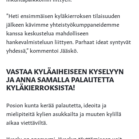
”Heti ensimmäisen kyläkierroksen tilaisuuden
jälkeen kävimme yhteistyökumppaneidemme
kanssa keskustelua mahdolliseen
hankevalmisteluun liittyen. Parhaat ideat syntyvät
yhdessä,” kommentoi Jääskö.
VASTAA KYLÄAIHEISEEN KYSELYYN
JA ANNA SAMALLA PALAUTETTA
KYLÄKIERROKSISTA!
Posion kunta kerää palautetta, ideoita ja
mielipiteitä kylien asukkailta ja muuten kylillä
aikaa viettäviltä.
Kysely on anonyymi. Kyselyn täyttämiseen voit