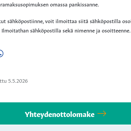
uoramaksusopimuksen omassa pankissanne.
kut sähköpostiinne, voit ilmoittaa siitä sähköpostilla os
. Ilmoitathan sähköpostilla sekä nimenne ja osoitteenne.
a
ä
hatsApissa
tu 5.5.2026
Yhteydenottolomake