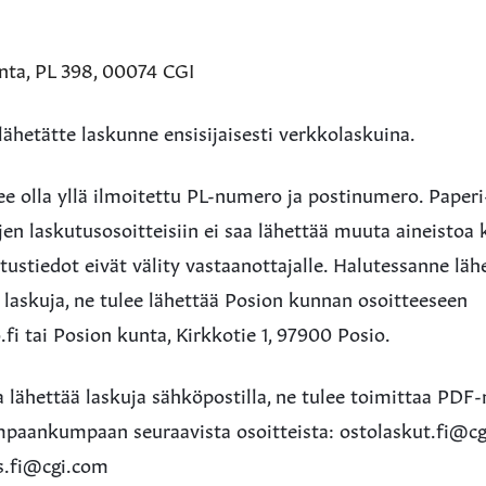
nta, PL 398, 00074 CGI
ähetätte laskunne ensisijaisesti verkkolaskuina.
ulee olla yllä ilmoitettu PL-numero ja postinumero. Paperi
en laskutusosoitteisiin ei saa lähettää muuta aineistoa k
ustiedot eivät välity vastaanottajalle. Halutessanne lä
 laskuja, ne tulee lähettää Posion kunnan osoitteeseen
i tai Posion kunta, Kirkkotie 1, 97900 Posio.
a lähettää laskuja sähköpostilla, ne tulee toimittaa PD
ompaankumpaan seuraavista osoitteista: ostolaskut.fi@cg
s.fi@cgi.com