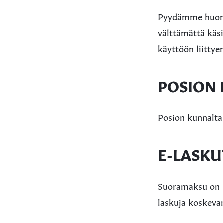
Pyydämme huomio
välttämättä käsi
käyttöön liitty
POSION 
Posion kunnalta
E-LASKU
Suoramaksu on n
laskuja koskeva