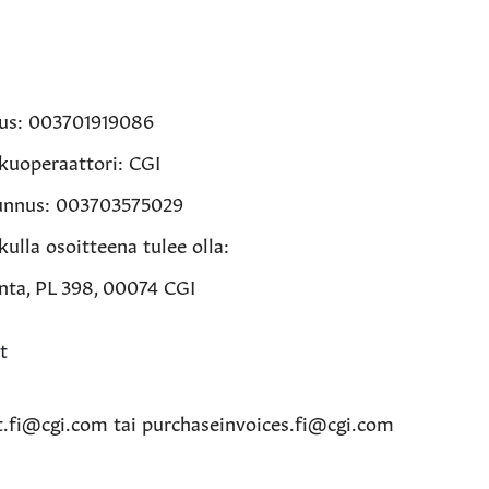
us: 003701919086
kuoperaattori: CGI
tunnus: 003703575029
ulla osoitteena tulee olla:
nta, PL 398, 00074 CGI
t
t.fi@cgi.com tai purchaseinvoices.fi@cgi.com