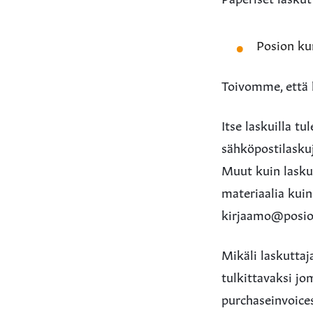
Posion ku
Toivomme, että l
Itse laskuilla t
sähköpostilaskuj
Muut kuin laskut
materiaalia kuin
kirjaamo@posio.f
Mikäli laskuttaj
tulkittavaksi j
purchaseinvoice