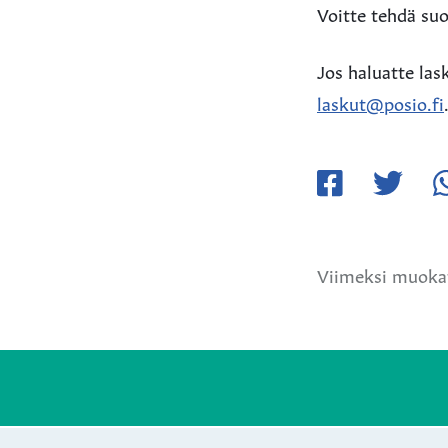
Voitte tehdä s
Jos haluatte las
laskut@posio.fi
Jaa
Jaa
Ja
Facebookissa
Twitteriss
W
Viimeksi muokat