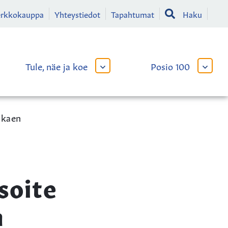
erkkokauppa
Yhteystiedot
Tapahtumat
Haku
Tule, näe ja koe
Posio 100
AVAA
AVAA
TAI
TAI
SULJE
SULJE
LIKKO
ALAVALIKKO
ALAVA
lkaen
soite
n