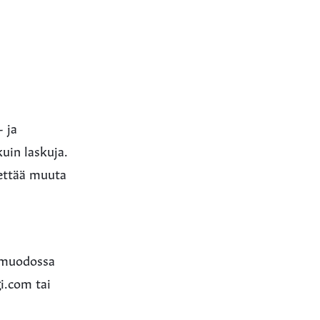
- ja
uin laskuja.
hettää muuta
F-muodossa
i.com tai