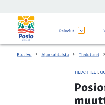
Siirry sisältöön
Kaupungin
logo
Palvelut
AVAA
TAI
SULJE
ALAVALIKKO
Etusivu
Ajankohtaista
Tiedotteet
TIEDOTTEET
UU
,
Posio
muutt