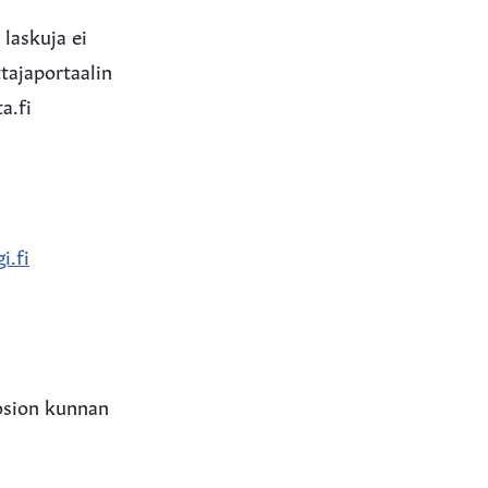
laskuja ei
ttajaportaalin
a.fi
i.fi
osion kunnan