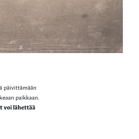
ä päivittämään
oikeaan paikkaan.
 voi lähettää