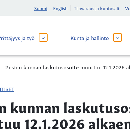
Suomi
English
Tilavaraus ja kuntosali
V
Yrittäjyys ja työ
Kunta ja hallinto
AVAA
AVAA
TAI
TAI
SULJE
SULJE
ALAVALIKKO
ALAVA
Posion kunnan laskutusosoite muuttuu 12.1.2026 a
TISET
n kunnan laskutuso
uu 12.1.2026 alkae