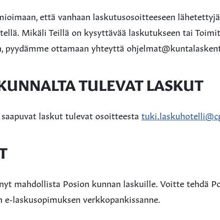
imaan, että vanhaan laskutusosoitteeseen lähetettyjä 
tellä. Mikäli Teillä on kysyttävää laskutukseen tai Toimi
en, pyydämme ottamaan yhteyttä ohjelmat@kuntalaskent
KUNNALTA TULEVAT LASKUT
 saapuvat laskut tulevat osoitteesta
tuki.laskuhotelli@cg
T
yt mahdollista Posion kunnan laskuille. Voitte tehdä P
n e-laskusopimuksen verkkopankissanne.