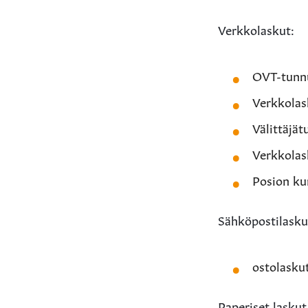
Verkkolaskut:
OVT-tunn
Verkkolas
Välittäjä
Verkkolask
Posion ku
Sähköpostilasku
ostolasku
Paperiset laskut