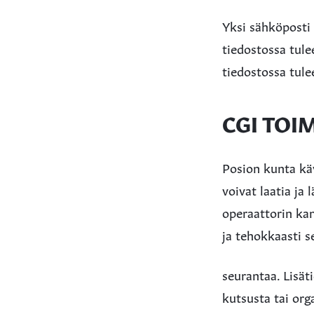
Yksi sähköposti 
tiedostossa tulee
tiedostossa tule
CGI TOI
Posion kunta käy
voivat laatia ja
operaattorin kan
ja tehokkaasti s
seurantaa. Lisät
kutsusta tai org