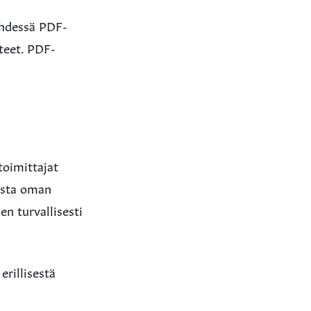
 yhdessä PDF-
tteet. PDF-
toimittajat
musta oman
en turvallisesti
erillisestä