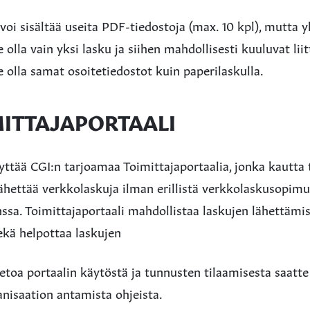
voi sisältää useita PDF-tiedostoja (max. 10 kpl), mutta
 olla vain yksi lasku ja siihen mahdollisesti kuuluvat lii
e olla samat osoitetiedostot kuin paperilaskulla.
MITTAJAPORTAALI
ttää CGI:n tarjoamaa Toimittajaportaalia, jonka kautta 
 lähettää verkkolaskuja ilman erillistä verkkolaskusopi
ssa. Toimittajaportaali mahdollistaa laskujen lähettämis
ekä helpottaa laskujen
ietoa portaalin käytöstä ja tunnusten tilaamisesta saatte 
anisaation antamista ohjeista.