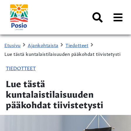
Siirry sisältöön
Kaupungin
logo
AVAA
VALI
Haku
Etusivu
Ajankohtaista
Tiedotteet
Lue tästä kuntalaistilaisuuden pääkohdat tiivistetysti
TIEDOTTEET
Lue tästä
kuntalaistilaisuuden
pääkohdat tiivistetysti