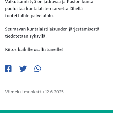
Vaikuttamistyö on jatkuvaa ja Posion kunta
puolustaa kuntalaisten tarvetta lähellä
tuotettuihin palveluihin.
Seuraavan kuntalaistilaisuuden järjestämisestä
tiedotetaan syksyllä.
Kiitos kaikille osallistuneille!
Jaa
Jaa
Jaa
Facebookissa
Twitterissä
WhatsApissa
Viimeksi muokattu 12.6.2025