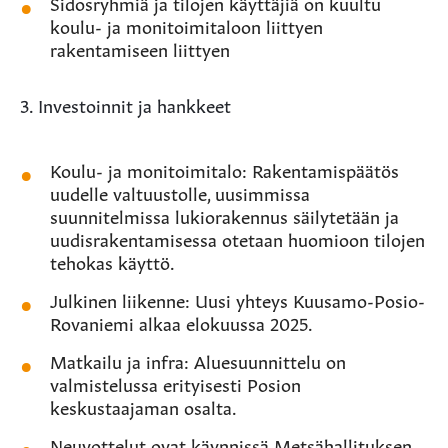
Sidosryhmiä ja tilojen käyttäjiä on kuultu
koulu- ja monitoimitaloon liittyen
rakentamiseen liittyen
3. Investoinnit ja hankkeet
Koulu- ja monitoimitalo: Rakentamispäätös
uudelle valtuustolle, uusimmissa
suunnitelmissa lukiorakennus säilytetään ja
uudisrakentamisessa otetaan huomioon tilojen
tehokas käyttö.
Julkinen liikenne: Uusi yhteys Kuusamo-Posio-
Rovaniemi alkaa elokuussa 2025.
Matkailu ja infra: Aluesuunnittelu on
valmistelussa erityisesti Posion
keskustaajaman osalta.
Neuvottelut ovat käynnissä Metsähallituksen