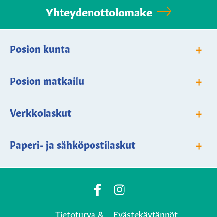
Yhteydenottolomake
+
Posion kunta
+
Posion matkailu
+
Verkkolaskut
+
Paperi- ja sähköpostilaskut
Posio
Posio
Municipality's
Municipality's
Tietoturva &
Evästekäytännöt