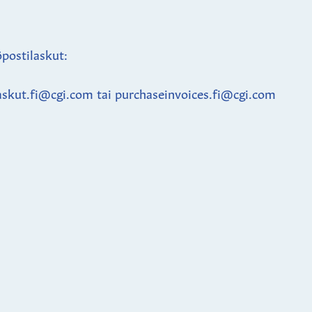
postilaskut:
askut.fi@cgi.com tai purchaseinvoices.fi@cgi.com