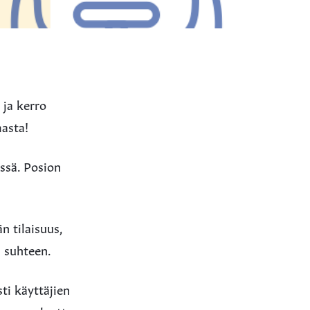
 ja kerro
masta!
ssä. Posion
n tilaisuus,
 suhteen.
ti käyttäjien