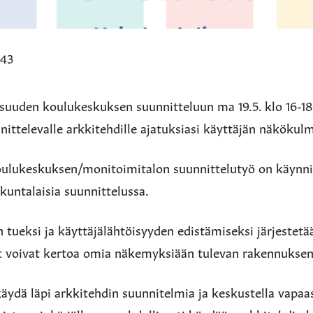
:43
isuuden koulukeskuksen suunnitteluun ma 19.5. klo 16-18
ittelevalle arkkitehdille ajatuksiasi käyttäjän näkökul
ulukeskuksen/monitoimitalon suunnittelutyö on käynni
 kuntalaisia suunnittelussa.
 tueksi ja käyttäjälähtöisyyden edistämiseksi järjestetää
et voivat kertoa omia näkemyksiään tulevan rakennuksen
äydä läpi arkkitehdin suunnitelmia ja keskustella vapaas