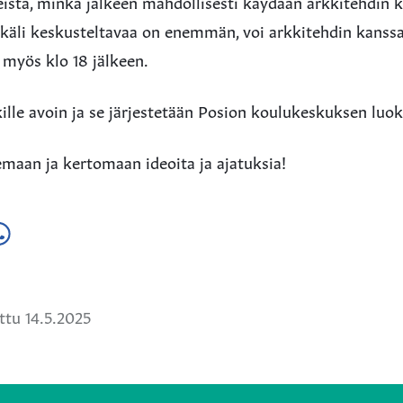
peista, minkä jälkeen mahdollisesti käydään arkkitehdin 
ikäli keskusteltavaa on enemmän, voi arkkitehdin kanss
myös klo 18 jälkeen.
kille avoin ja se järjestetään Posion koulukeskuksen luok
maan ja kertomaan ideoita ja ajatuksia!
a
ä
hatsApissa
tu 14.5.2025