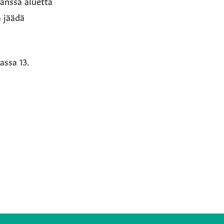
kanssa aluetta
a jäädä
assa 13.