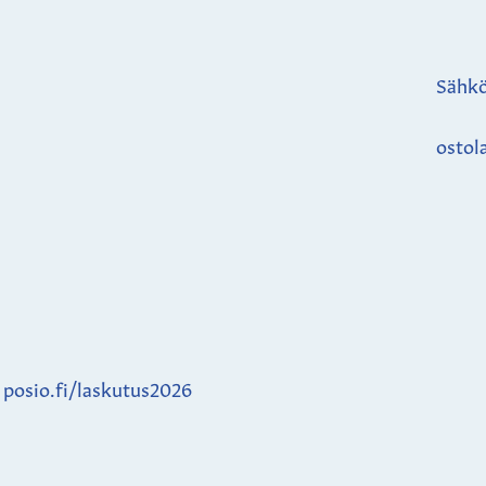
Sähkö
ostol
:
posio.fi/laskutus2026