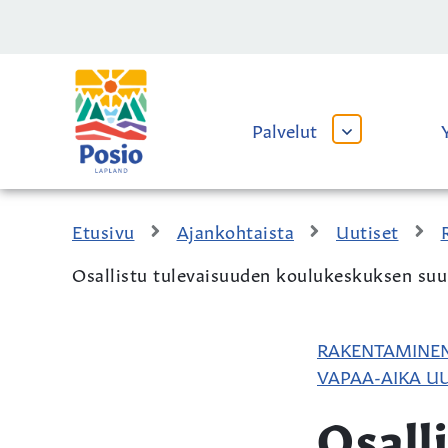
Siirry sisältöön
Kaupungin
logo
Palvelut
AVAA
TAI
SULJE
ALAVALIKKO
Etusivu
Ajankohtaista
Uutiset
Osallistu tulevaisuuden koulukeskuksen suun
RAKENTAMINEN
VAPAA-AIKA UU
Osall