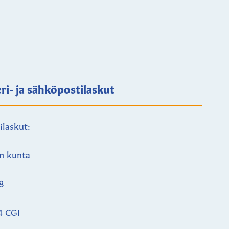
ri- ja sähköpostilaskut
ilaskut:
n kunta
8
4 CGI