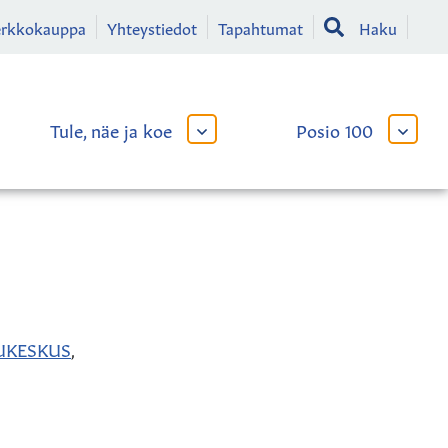
erkkokauppa
Yhteystiedot
Tapahtumat
Haku
Tule, näe ja koe
Posio 100
AVAA
AVAA
TAI
TAI
SULJE
SULJE
LIKKO
ALAVALIKKO
ALAVA
UKESKUS
,