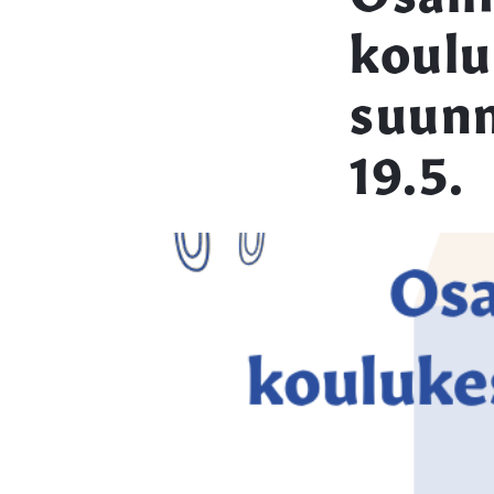
koul
suunn
19.5.