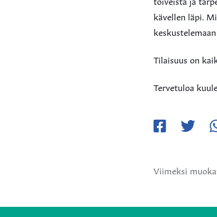
toiveista ja tar
kävellen läpi. M
keskustelemaan 
Tilaisuus on kai
Tervetuloa kuule
Jaa
Jaa
Ja
Facebookissa
Twitteriss
W
Viimeksi muokat