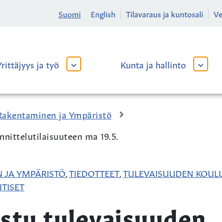
Suomi
English
Tilavaraus ja kuntosali
V
Yrittäjyys ja työ
Kunta ja hallinto
AVAA
AVAA
TAI
TAI
SULJE
SULJE
ALAVALIKKO
ALAVA
Rakentaminen ja Ympäristö
nittelutilaisuuteen ma 19.5.
 JA YMPÄRISTÖ
TIEDOTTEET
TULEVAISUUDEN KOUL
,
,
TISET
istu tulevaisuuden