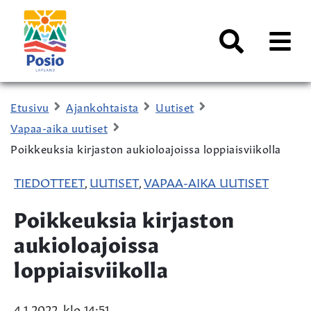
Siirry sisältöön
Kaupungin
logo
AVAA
VALI
Haku
Etusivu
Ajankohtaista
Uutiset
Vapaa-aika uutiset
Poikkeuksia kirjaston aukioloajoissa loppiaisviikolla
TIEDOTTEET
UUTISET
VAPAA-AIKA UUTISET
,
,
Poikkeuksia kirjaston
aukioloajoissa
loppiaisviikolla
4.1.2022, klo 14:51