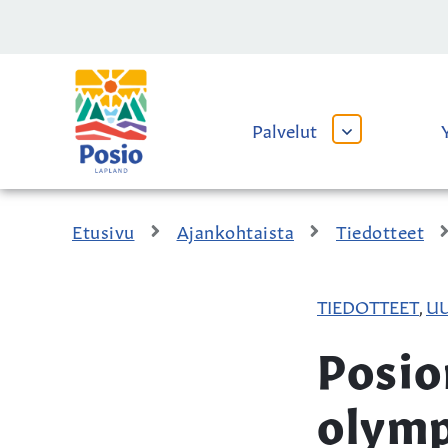
Siirry sisältöön
Kaupungin
logo
Palvelut
AVAA
TAI
SULJE
ALAVALIKKO
Etusivu
Ajankohtaista
Tiedotteet
TIEDOTTEET
UU
,
Posio
olymp