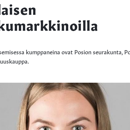
laisen
umarkkinoilla
emisessa kumppaneina ovat Posion seurakunta, Pos
suuskauppa.