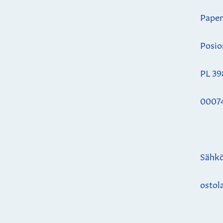
Paper
Posio
PL 39
0007
Sähkö
ostol