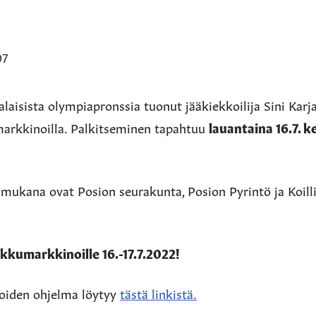
07
laisista olympiapronssia tuonut jääkiekkoilija Sini Karj
rkkinoilla. Palkitseminen tapahtuu
lauantaina 16.7. k
 mukana ovat Posion seurakunta, Posion Pyrintö ja Koil
kkumarkkinoille 16.-17.7.2022!
iden ohjelma löytyy
tästä linkistä.