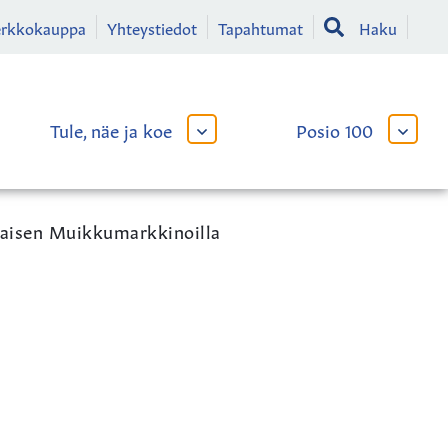
erkkokauppa
Yhteystiedot
Tapahtumat
Haku
Tule, näe ja koe
Posio 100
AVAA
AVAA
TAI
TAI
SULJE
SULJE
LIKKO
ALAVALIKKO
ALAVA
alaisen Muikkumarkkinoilla