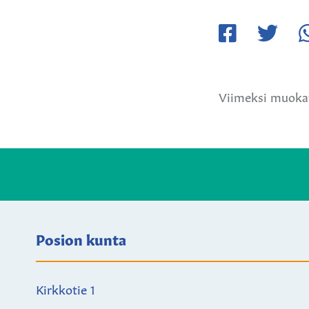
Jaa
Jaa
Ja
Facebookissa
Twitteriss
W
Viimeksi muokat
Posion kunta
Kirkkotie 1