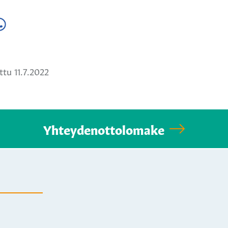
a
ä
hatsApissa
tu 11.7.2022
Yhteydenottolomake