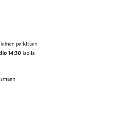
alainen palkitaan
ello 14:30
isolla
lismaan