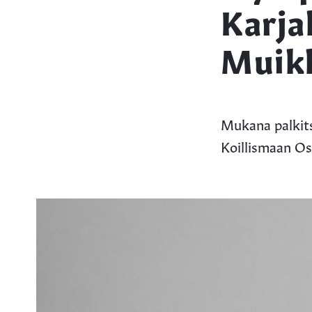
Karja
Muikk
Mukana palkits
Koillismaan O