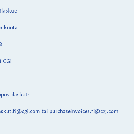
ilaskut:
n kunta
8
4 CGI
postilaskut:
askut.fi@cgi.com tai purchaseinvoices.fi@cgi.com