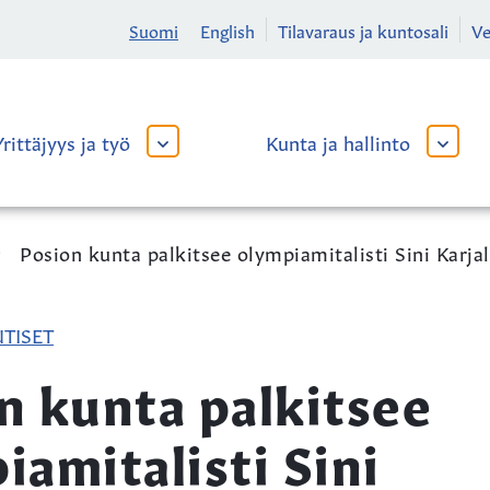
Suomi
English
Tilavaraus ja kuntosali
V
Yrittäjyys ja työ
Kunta ja hallinto
AVAA
AVAA
TAI
TAI
SULJE
SULJE
ALAVALIKKO
ALAVA
Posion kunta palkitsee olympiamitalisti Sini Karj
TISET
n kunta palkitsee
iamitalisti Sini