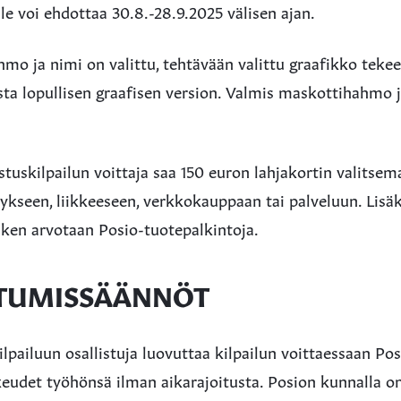
 voi ehdottaa 30.8.-28.9.2025 välisen ajan.
o ja nimi on valittu, tehtävään valittu graafikko tekee
a lopullisen graafisen version. Valmis maskottihahmo j
rustuskilpailun voittaja saa 150 euron lahjakortin valitse
tykseen, liikkeeseen, verkkokauppaan tai palveluun. Lisäk
sken arvotaan Posio-tuotepalkintoja.
STUMISSÄÄNNÖT
ilpailuun osallistuja luovuttaa kilpailun voittaessaan Po
keudet työhönsä ilman aikarajoitusta. Posion kunnalla o