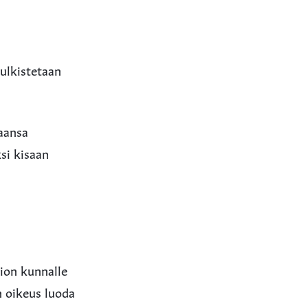
ulkistetaan
maansa
si kisaan
sion kunnalle
n oikeus luoda