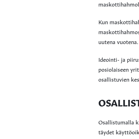
maskottihahmolle
Kun maskottihahm
maskottihahmost
uutena vuotena.
Ideointi- ja pii
posiolaiseen yri
osallistuvien ke
OSALLI
Osallistumalla k
täydet käyttöoi