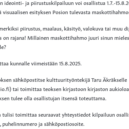
 ideointi- ja piirustuskilpailuun voi osallistua 1.7.-15.8.
ä visuaalisen esityksen Posion tulevasta maskottihahmo
imerkiksi piirustus, maalaus, käsityö, valokuva tai muu di
s on rajana! Millainen maskottihahmo juuri sinun mieles
le?
ttaa kunnalle viimeistään 15.8.2025.
oksen sähköpostitse kulttuurityöntekijä Taru Äkräkselle
o.fi) tai toimittaa teoksen kirjastoon kirjaston aukiolo
oksen tulee olla osallistujan itsensä toteuttama.
ulisi toimittaa seuraavat yhteystiedot kilpailuun osall
, puhelinnumero ja sähköpostiosoite.