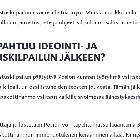
rustuskilpailuun voi osallistua myös Muikkumarkkinoilla 11
alla on piirustuspiste ja ohjeet kilpailuun osallistumista 
PAHTUU IDEOINTI- JA
USKILPAILUN JÄLKEEN?
rustuskilpailun päätyttyä Posion kunnan työryhmä valitse
kilpailuun osallistuneiden teosten joukosta. Tämän jäl
askottihahmo valitaan kaikille avoimessa äänestyksess
taja julkistetaan Posion yö –tapahtumassa lauantaina 30
kottihahmon nimiehdotuksien kerääminen alkaa. Nime