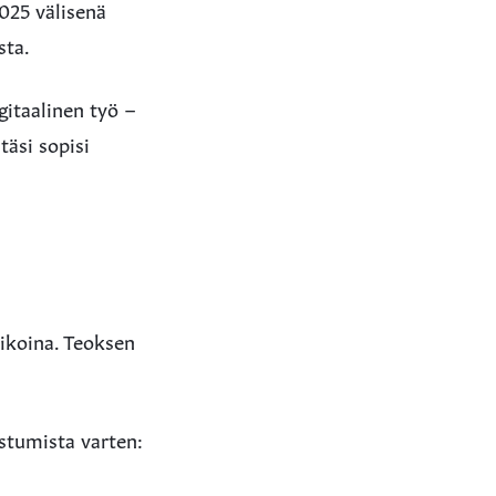
2025 välisenä
sta.
gitaalinen työ –
täsi sopisi
aikoina. Teoksen
istumista varten: