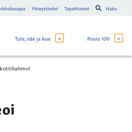
erkkokauppa
Yhteystiedot
Tapahtumat
Haku
Tule, näe ja koe
Posio 100
AVAA
AVAA
TAI
TAI
SULJE
SULJE
LIKKO
ALAVALIKKO
ALAVA
skottihahmo!
eoi