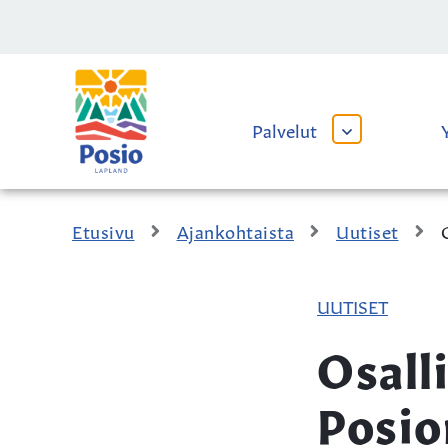
Siirry sisältöön
Kaupungin
logo
Palvelut
AVAA
TAI
SULJE
ALAVALIKKO
Etusivu
Ajankohtaista
Uutiset
UUTISET
Osalli
Posio