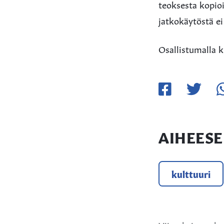
teoksesta kopioi
jatkokäytöstä ei
Osallistumalla k
Jaa
Jaa
Ja
Facebookissa
Twitteriss
W
AIHEESE
kulttuuri