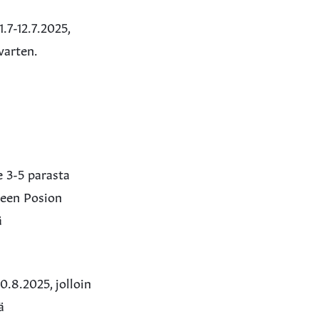
.7-12.7.2025,
varten.
e 3-5 parasta
keen Posion
ä
.8.2025, jolloin
ä