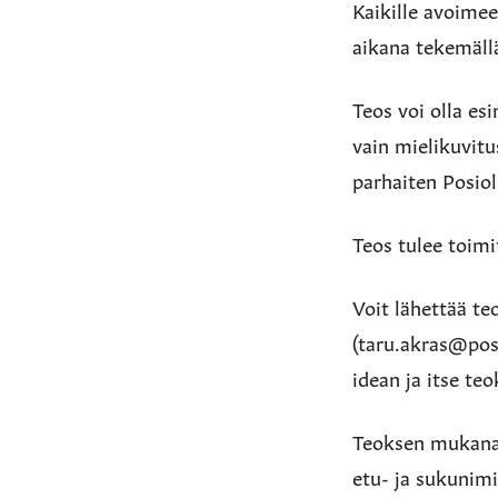
Kaikille avoimeen
aikana tekemäll
Teos voi olla es
vain mielikuvitu
parhaiten Posiol
Teos tulee toimi
Voit lähettää te
(taru.akras@posi
idean ja itse te
Teoksen mukana t
etu- ja sukunimi