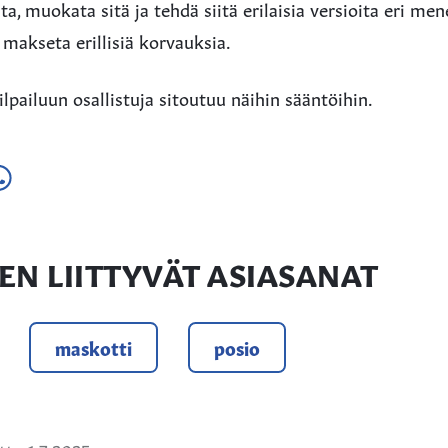
ta, muokata sitä ja tehdä siitä erilaisia versioita eri me
 makseta erillisiä korvauksia.
ilpailuun osallistuja sitoutuu näihin sääntöihin.
a
ä
hatsApissa
EN LIITTYVÄT ASIASANAT
maskotti
posio