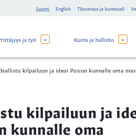
Suomi
English
Tilavaraus ja kuntosali
V
Yrittäjyys ja työ
Kunta ja hallinto
AVAA
AVAA
TAI
TAI
SULJE
SULJE
ALAVALIKKO
ALAVA
Osallistu kilpailuun ja ideoi Posion kunnalle oma ma
stu kilpailuun ja id
n kunnalle oma