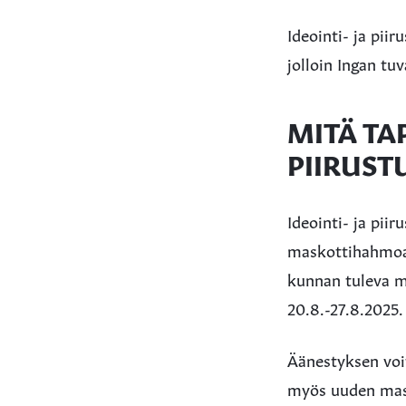
Ideointi- ja pii
jolloin Ingan tuv
MITÄ TA
PIIRUST
Ideointi- ja pii
maskottihahmoa 
kunnan tuleva m
20.8.-27.8.2025.
Äänestyksen voit
myös uuden mas