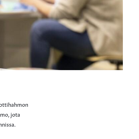
skottihahmon
mo, jota
nnissa.