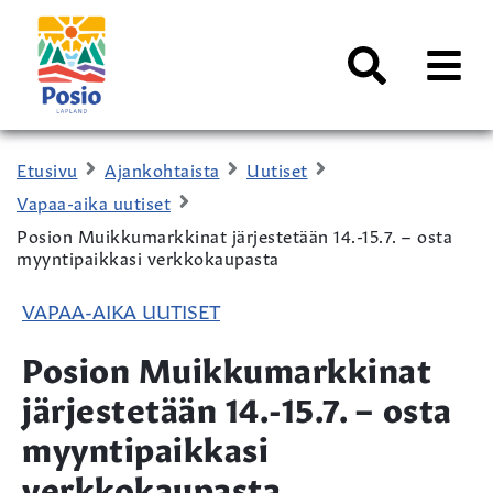
Siirry sisältöön
Kaupungin
logo
AVAA
VALI
Haku
Etusivu
Ajankohtaista
Uutiset
Vapaa-aika uutiset
Posion Muikkumarkkinat järjestetään 14.-15.7. – osta
myyntipaikkasi verkkokaupasta
VAPAA-AIKA UUTISET
Posion Muikkumarkkinat
järjestetään 14.-15.7. – osta
myyntipaikkasi
verkkokaupasta