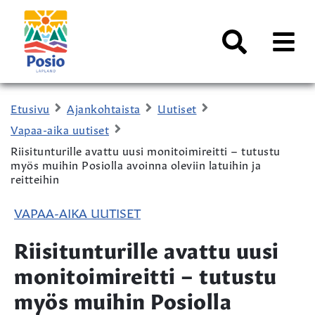
Siirry sisältöön
Kaupungin
logo
AVAA
VALI
Haku
Etusivu
Ajankohtaista
Uutiset
Vapaa-aika uutiset
Riisitunturille avattu uusi monitoimireitti – tutustu
myös muihin Posiolla avoinna oleviin latuihin ja
reitteihin
VAPAA-AIKA UUTISET
Riisitunturille avattu uusi
monitoimireitti – tutustu
myös muihin Posiolla