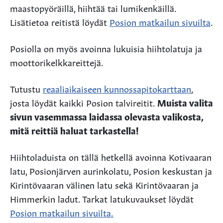
maastopyöräillä, hiihtää tai lumikenkäillä.
Lisätietoa reitistä löydät
Posion matkailun sivuilta
.
Posiolla on myös avoinna lukuisia hiihtolatuja ja
moottorikelkkareittejä.
Tutustu
reaaliaikaiseen kunnossapitokarttaan
,
josta löydät kaikki Posion talvireitit.
Muista valita
sivun vasemmassa laidassa olevasta valikosta,
mitä reittiä haluat tarkastella!
Hiihtoladuista on tällä hetkellä avoinna Kotivaaran
latu, Posionjärven aurinkolatu, Posion keskustan ja
Kirintövaaran välinen latu sekä Kirintövaaran ja
Himmerkin ladut. Tarkat latukuvaukset löydät
Posion matkailun sivuilta.