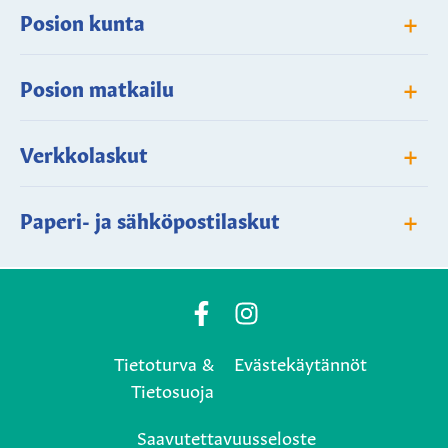
+
Posion kunta
+
Posion matkailu
+
Verkkolaskut
+
Paperi- ja sähköpostilaskut
Posio
Posio
Municipality's
Municipality's
Tietoturva &
Evästekäytännöt
Facebook
Instagram
Tietosuoja
page
page
Saavutettavuusseloste