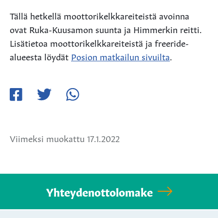
Tällä hetkellä moottorikelkkareiteistä avoinna
ovat Ruka-Kuusamon suunta ja Himmerkin reitti.
Lisätietoa moottorikelkkareiteistä ja freeride-
alueesta löydät
Posion matkailun sivuilta
.
Jaa
Jaa
Jaa
Facebookissa
Twitterissä
WhatsApissa
Viimeksi muokattu 17.1.2022
Yhteydenottolomake