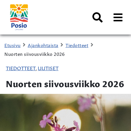
Siirry sisältöön
Kaupungin
logo
AVAA
VALI
Haku
Etusivu
Ajankohtaista
Tiedotteet
Nuorten siivousviikko 2026
TIEDOTTEET
UUTISET
,
Nuorten siivousviikko 2026