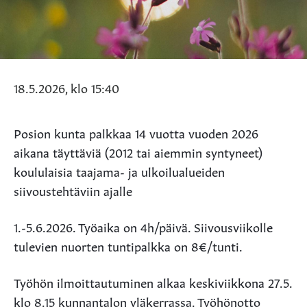
18.5.2026, klo 15:40
Posion kunta palkkaa 14 vuotta vuoden 2026
aikana täyttäviä (2012 tai aiemmin syntyneet)
koululaisia taajama- ja ulkoilualueiden
siivoustehtäviin ajalle
1.-5.6.2026. Työaika on 4h/päivä. Siivousviikolle
tulevien nuorten tuntipalkka on 8€/tunti.
Työhön ilmoittautuminen alkaa keskiviikkona 27.5.
klo 8.15 kunnantalon yläkerrassa. Työhönotto