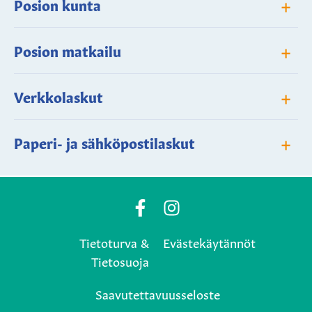
+
Posion kunta
+
Posion matkailu
+
Verkkolaskut
+
Paperi- ja sähköpostilaskut
Posio
Posio
Municipality's
Municipality's
Tietoturva &
Evästekäytännöt
Facebook
Instagram
Tietosuoja
page
page
Saavutettavuusseloste