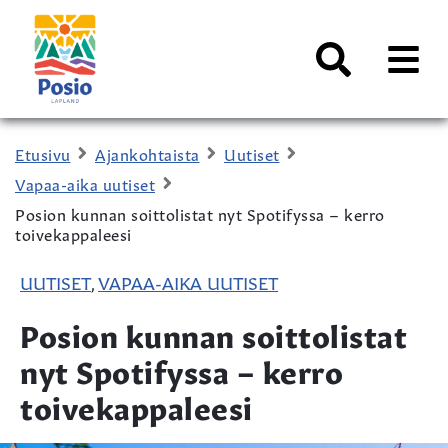
Siirry sisältöön
Kaupungin
logo
AVAA
VALI
Haku
Etusivu
Ajankohtaista
Uutiset
Vapaa-aika uutiset
Posion kunnan soittolistat nyt Spotifyssa – kerro
toivekappaleesi
UUTISET
VAPAA-AIKA UUTISET
,
Posion kunnan soittolistat
nyt Spotifyssa – kerro
toivekappaleesi