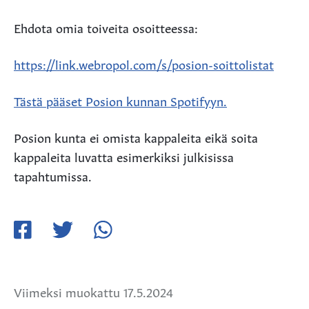
Ehdota omia toiveita osoitteessa:
https://link.webropol.com/s/posion-soittolistat
Tästä pääset Posion kunnan Spotifyyn.
Posion kunta ei omista kappaleita eikä soita
kappaleita luvatta esimerkiksi julkisissa
tapahtumissa.
Jaa
Jaa
Jaa
Facebookissa
Twitterissä
WhatsApissa
Viimeksi muokattu 17.5.2024